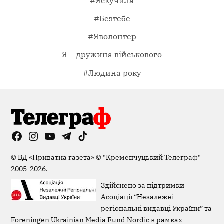
#Яскучила
#Безтебе
#Яволонтер
Я – дружина військового
#Людина року
Facebook
Instagram
YouTube
Telegram
TikTok
Viber
Page
©
ВД «Приватна газета»
©
"Кременчуцький Телеграф"
2005-2026.
Здійснено за підтримки
Асоціації “Незалежні
регіональні видавці України” та
Foreningen Ukrainian Media Fund Nordic в рамках