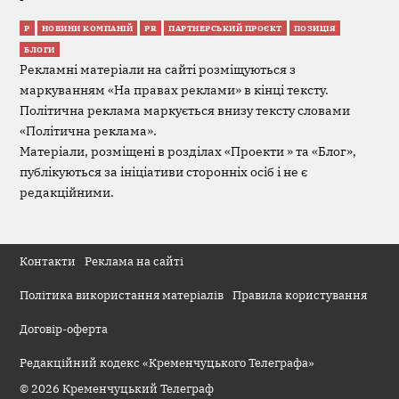
Р
НОВИНИ КОМПАНІЙ
PR
ПАРТНЕРСЬКИЙ ПРОЄКТ
ПОЗИЦІЯ
БЛОГИ
Рекламні матеріали на сайті розміщуються з
маркуванням «На правах реклами» в кінці тексту.
Політична реклама маркується внизу тексту словами
«Політична реклама».
Матеріали, розміщені в розділах «Проекти » та «Блог»,
публікуються за ініціативи сторонніх осіб і не є
редакційними.
Контакти
Реклама на сайті
Політика використання матеріалів
Правила користування
Договір-оферта
Редакційний кодекс «Кременчуцького Телеграфа»
© 2026 Кременчуцький Телеграф