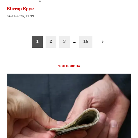
Віктор Крук
04-11-2025, 11:33
Пагінація
1
2
3
…
16
записів
ТОП НОВИНА