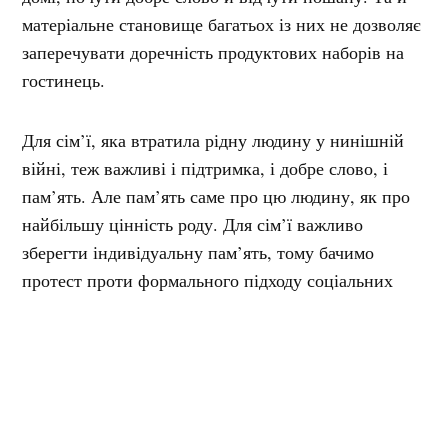
матеріальне становище багатьох із них не дозволяє
заперечувати доречність продуктових наборів на
гостинець.
Для сім’ї, яка втратила рідну людину у нинішній
війні, теж важливі і підтримка, і добре слово, і
пам’ять. Але пам’ять саме про цю людину, як про
найбільшу цінність роду. Для сім’ї важливо
зберегти індивідуальну пам’ять, тому бачимо
протест проти формального підходу соціальних
служб, коли вони на власний розсуд оцінюють
потреби пільговиків.
Совдепівський підхід базувався на тому, що
начальство знає краще, йому згори видніше. Роки