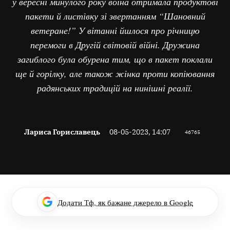
у вересні минулого року воїна отримала продуктові
пакети й листівку зі звертанням “Шановний
ветеране!” У вітанні йшлося про річницю
перемоги в Другій світовій війні. Дружина
загиблого була обурена тим, що в пакет поклали
ще й горілку, але також жінка проти копіювання
радянських традицій на нинішні реалії.
Лариса Гориславець
08-05-2023, 14:07
46765
Додати Тф, як бажане джерело в Google