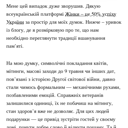
Мене цей випадок дуже зворушив. Дякую
всеукраїнській платформі
Жінки – це 50% успіху
України
за простір для моїх думок. Нижче – уривок
із блогу, де я розмірковую про те, що нам
необхідно переглянути традиції вшанування
пам’яті.
На мою думку, символічні покладання квітів,
мітинги, масові заходи до 9 травня чи інших дат,
пов’язані з історією Другої світової війни, давно
стали чимось формальним — механічними рухами,
позбавленими емоцій. Справжніх ветеранів
залишилися одиниці, їх не побачиш на мітингу,
стан здоров’я вже не дозволяє. Для цих людей
подарунки — це привід зустріти гостей у своєму
домі, почути добре слово й відчути пошану. Та й