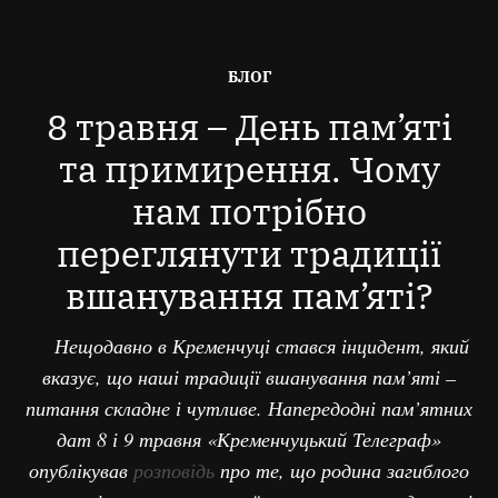
ОПУБЛІКОВАНО
БЛОГ
В
8 травня – День пам’яті
та примирення. Чому
нам потрібно
переглянути традиції
вшанування пам’яті?
Нещодавно в Кременчуці стався інцидент, який
вказує, що наші традиції вшанування пам’яті –
питання складне і чутливе. Напередодні пам’ятних
дат 8 і 9 травня «Кременчуцький Телеграф»
опублікував
розповідь
про те, що родина загиблого