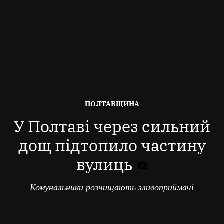
ОПУБЛІКОВАНО
ПОЛТАВЩИНА
В
У Полтаві через сильний
дощ підтопило частину
вулиць
Комунальники розчищають зливоприймачі