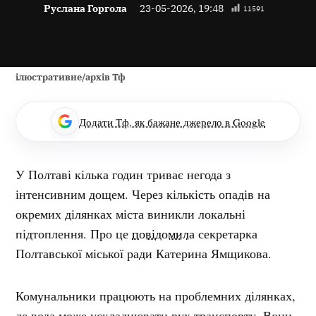
Руслана Горгола
23-05-2026, 19:48
11591
ілюстративне/архів Тф
Додати Тф, як бажане джерело в Google
У Полтаві кілька годин триває негода з
інтенсивним дощем. Через кількість опадів на
окремих ділянках міста виникли локальні
підтоплення. Про це
повідомила
секретарка
Полтавської міської ради Катерина Ямщикова.
Комунальники працюють на проблемних ділянках,
де вода може ускладнювати рух транспорту. Вони