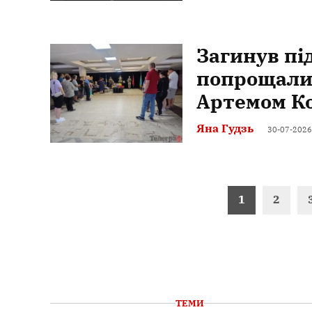
Загинув пі
попрощалис
Артемом К
Яна Гудзь
30-07-2026
Пагінація
1
2
записів
ТЕМИ