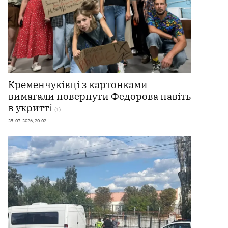
Кременчуківці з картонками
вимагали повернути Федорова навіть
в укритті
(1)
25-07-2026, 20:02