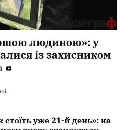
рошою людиною»: у
алися із захисником
ині.
 стоїть уже 21-й день»: на
моги знову скандували