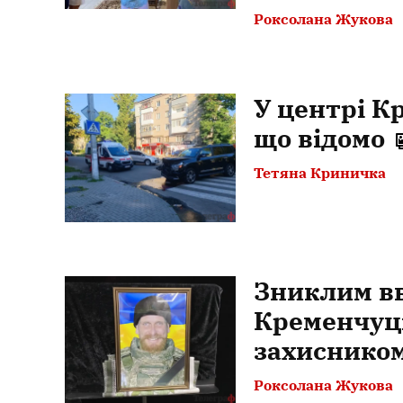
Роксолана Жукова
У центрі К
що відомо
Тетяна Криничка
Зниклим вв
Кременчуці
захиснико
Роксолана Жукова