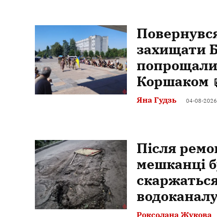
Повернувся
захищати Б
попрощалис
Коршаком
Яна Гудзь
04-08-2026
Після ремо
мешканці б
скаржаться
водоканал
Роксолана Жукова