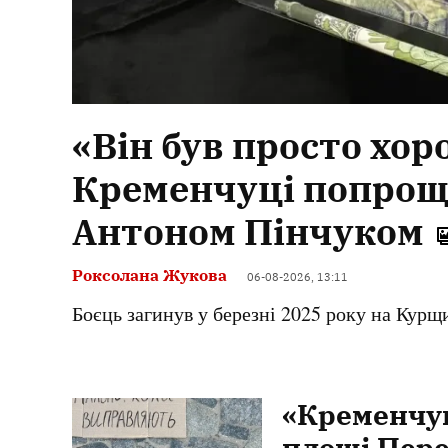
«Він був просто хо
Кременчуці попрощ
Антоном Пінчуком
Роксолана Жукова
06-08-2026, 13:11
Боєць загинув у березні 2025 року на Курщ
«Кременчук
площі Пере