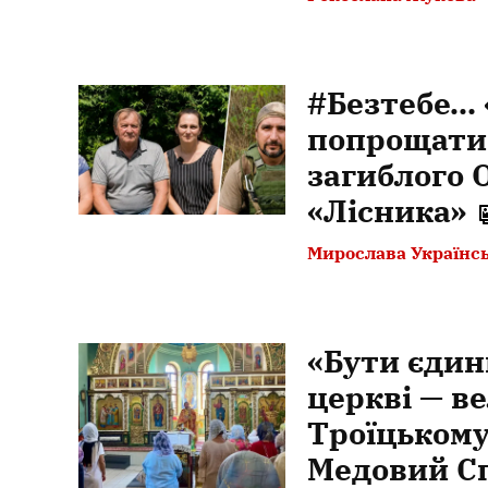
#Безтебе… 
попрощатис
загиблого 
«Лісника»
Мирослава Українс
«Бути єдин
церкві — ве
Троїцькому
Медовий С