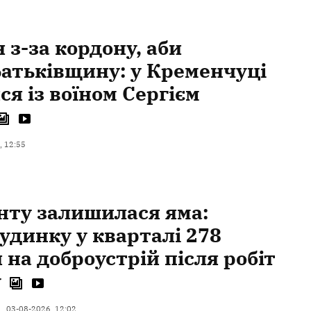
 з-за кордону, аби
атьківщину: у Кременчуці
я із воїном Сергієм
, 12:55
нту залишилася яма:
удинку у кварталі 278
 на доброустрій після робіт
у
03-08-2026, 12:02