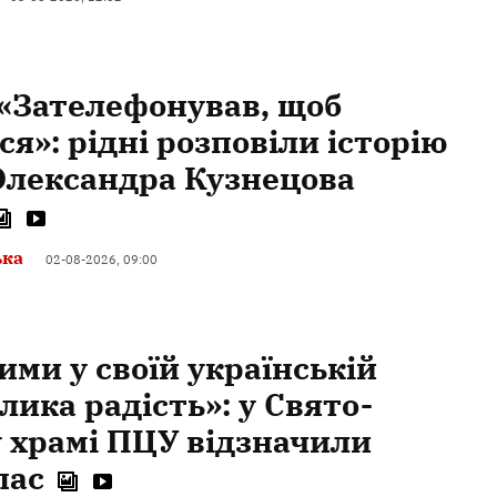
«Зателефонував, щоб
я»: рідні розповіли історію
Олександра Кузнецова
ька
02-08-2026, 09:00
ими у своїй українській
лика радість»: у Свято-
 храмі ПЦУ відзначили
пас