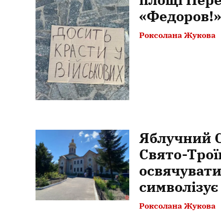
«Федоров!»
Роксолана Жукова
Яблучний С
Свято-Трої
освячувати
символізує
Роксолана Жукова