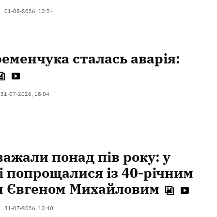
01-08-2026, 13:24
ременчука сталась аварія:
31-07-2026, 18:04
ажали понад пів року: у
 попрощалися із 40-річним
м Євгеном Михайловим
31-07-2026, 13:40