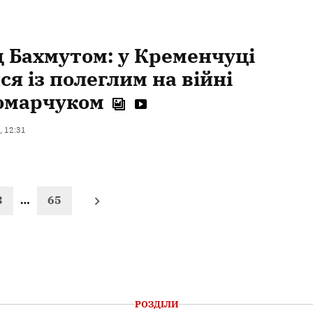
д Бахмутом: у Кременчуці
я із полеглим на війні
омарчуком
, 12:31
3
…
65
РОЗДІЛИ