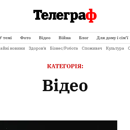
У темі
Фото
Відео
Війна
Блог
Для дому і сім’ї
айні новини
Здоров’я
Бізнес/Робота
Споживач
Культура
О
КАТЕГОРІЯ:
Відео