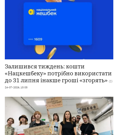
Залишився тиждень: кошти
«Нацкешбеку» потрібно використати
до 31 липня інакше гроші «згорять»
(2)
24-07-2026, 15:05