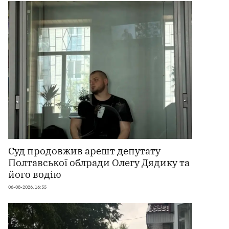
Суд продовжив арешт депутату
Полтавської облради Олегу Дядику та
його водію
06-08-2026, 16:55