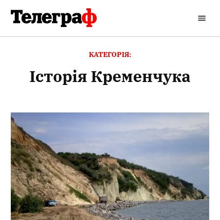
Перейти
до
Кременчуцький
вмісту
Телеграф
КАТЕГОРІЯ:
Історія Кременчука