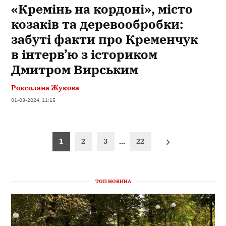
«Кремінь на кордоні», місто
козаків та деревообробки:
забуті факти про Кременчук
в інтерв’ю з істориком
Дмитром Вирським
Роксолана Жукова
01-03-2024, 11:15
Пагінація
1
2
3
…
22
записів
ТОП НОВИНА