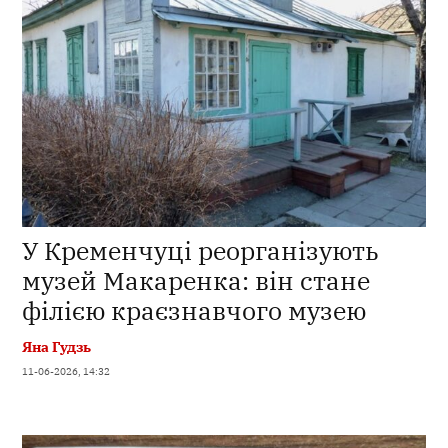
У Кременчуці реорганізують
музей Макаренка: він стане
філією краєзнавчого музею
Яна Гудзь
11-06-2026, 14:32