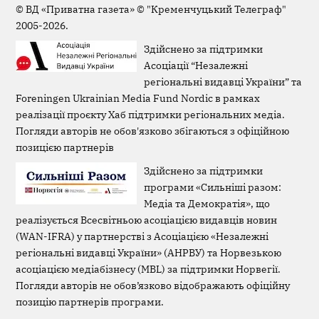
Page
©
ВД «Приватна газета»
©
"Кременчуцький Телеграф"
2005-2026.
Здійснено за підтримки
Асоціації “Незалежні
регіональні видавці України” та
Foreningen Ukrainian Media Fund Nordic в рамках
реалізації проєкту Хаб підтримки регіональних медіа.
Погляди авторів не обов'язково збігаються з офіційною
позицією партнерів
Здійснено за підтримки
програми «Сильніші разом:
Медіа та Демократія», що
реалізується Всесвітньою асоціацією видавців новин
(WAN-IFRA) у партнерстві з Асоціацією «Незалежні
регіональні видавці України» (АНРВУ) та Норвезькою
асоціацією медіабізнесу (MBL) за підтримки Норвегії.
Погляди авторів не обов’язково відображають офіційну
позицію партнерів програми.