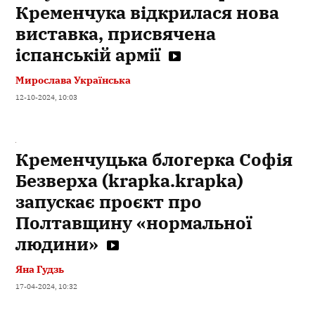
Кременчука відкрилася нова
виставка, присвячена
іспанській армії
Мирослава Українська
12-10-2024, 10:03
Кременчуцька блогерка Софія
Безверха (krapka.krapka)
запускає проєкт про
Полтавщину «нормальної
людини»
Яна Гудзь
17-04-2024, 10:32