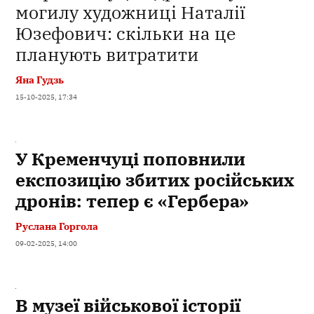
могилу художниці Наталії
Юзефович: скільки на це
планують витратити
Яна Гудзь
15-10-2025, 17:34
У Кременчуці поповнили
експозицію збитих російських
дронів: тепер є «Гербера»
Руслана Горгола
09-02-2025, 14:00
В музеї військової історії