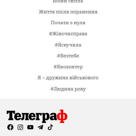
Воїни світла
Життя після поранення
Почати з нуля
#Жіночасправа
#Яскучила
#Безтебе
#Яволонтер
Я – дружина військового
#Людина року
Facebook
Instagram
YouTube
Telegram
TikTok
Viber