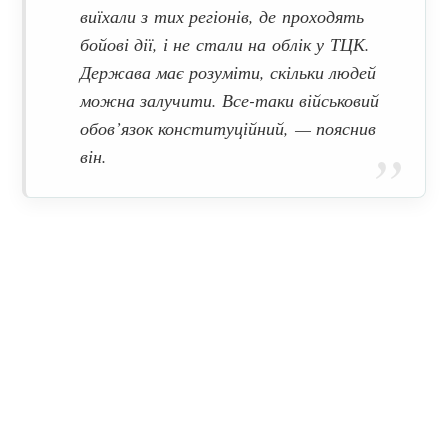
виїхали з тих регіонів, де проходять
бойові дії, і не стали на облік у ТЦК.
Держава має розуміти, скільки людей
можна залучити. Все-таки військовий
обов’язок конституційний,
— пояснив
він.
Щоб поповнити частини, які тримають оборону
на фронті, працівники ТЦК вимушені виходити
на вулиці
Дмитро Лазуткін також зауважив, що працівники
ТЦК не видаватимуть повістки на вулицях після
того коли всі військовозобов’язані оновлять свої
облікові дані, а порушники правил військового