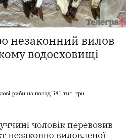
ро незаконний вилов
кому водосховищі
ові риби на понад 381 тис. грн
уччині чоловік перевозив
кг незаконно виловленої