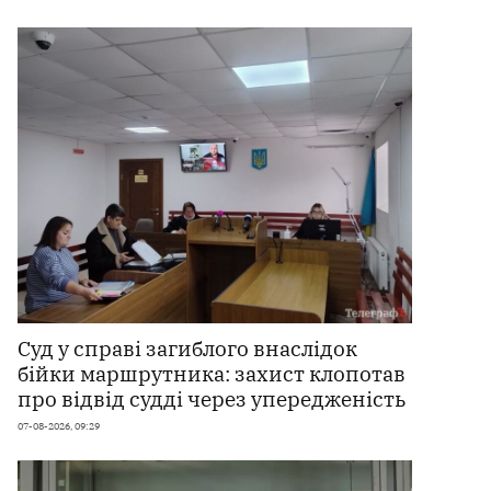
Суд у справі загиблого внаслідок
бійки маршрутника: захист клопотав
про відвід судді через упередженість
07-08-2026, 09:29