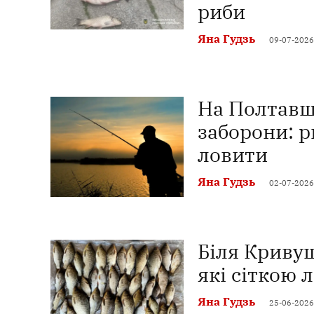
риби
Яна Гудзь
09-07-2026
На Полтавщ
заборони: р
ловити
Яна Гудзь
02-07-2026
Біля Криву
які сіткою 
Яна Гудзь
25-06-2026