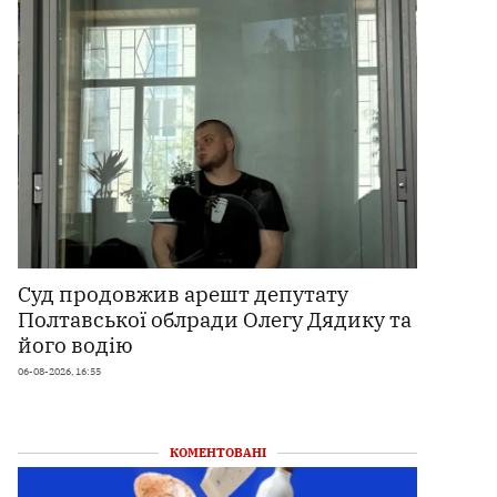
Суд продовжив арешт депутату
Полтавської облради Олегу Дядику та
його водію
06-08-2026, 16:55
КОМЕНТОВАНІ