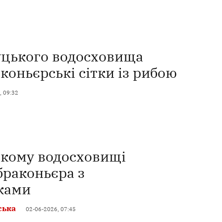
уцького водосховища
коньєрські сітки із рибою
, 09:32
ькому водосховищі
браконьєра з
ками
ська
02-06-2026, 07:45