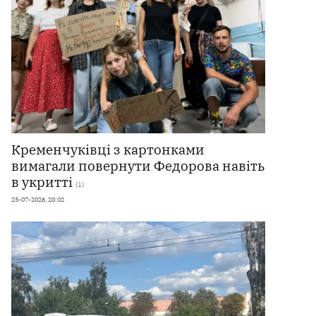
Кременчуківці з картонками
вимагали повернути Федорова навіть
в укритті
(1)
25-07-2026, 20:02