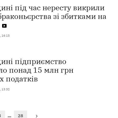
ині під час нересту викрили
браконьєрства зі збитками на
н
, 16:15
ині підприємство
ло понад 15 млн грн
х податків
, 13:32
3
…
28