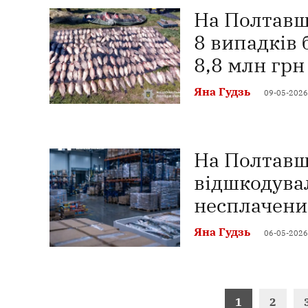
На Полтавщ
8 випадків 
8,8 млн гр
Яна Гудзь
09-05-2026
На Полтавщ
відшкодува
несплачени
Яна Гудзь
06-05-2026
Пагінація
1
2