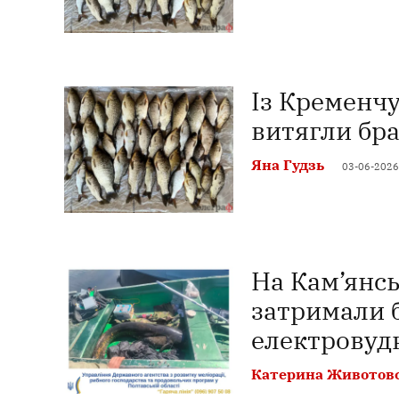
Із Кременч
витягли бра
Яна Гудзь
03-06-2026
На Кам’янс
затримали 
електровуд
Катерина Животов