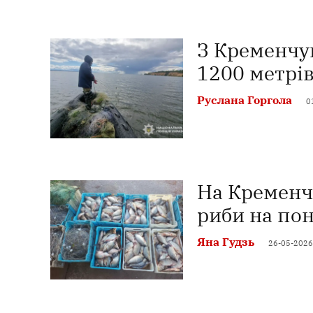
З Кременчу
1200 метрів
Руслана Горгола
0
На Кременч
риби на пон
Яна Гудзь
26-05-2026