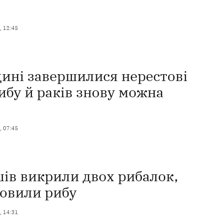
, 12:45
ині завершилися нерестові
ибу й раків знову можна
, 07:45
шів викрили двох рибалок,
ловили рибу
, 14:31