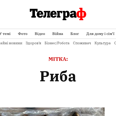
У темі
Фото
Відео
Війна
Блог
Для дому і сім’ї
айні новини
Здоров’я
Бізнес/Робота
Споживач
Культура
О
МІТКА:
риба