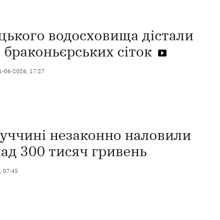
цького водосховища дістали
 браконьєрських сіток
1-06-2026, 17:27
уччині незаконно наловили
ад 300 тисяч гривень
, 07:45