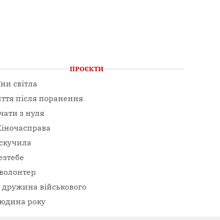
ПРОЄКТИ
їни світла
ття після поранення
чати з нуля
іночасправа
скучила
езтебе
волонтер
– дружина військового
юдина року