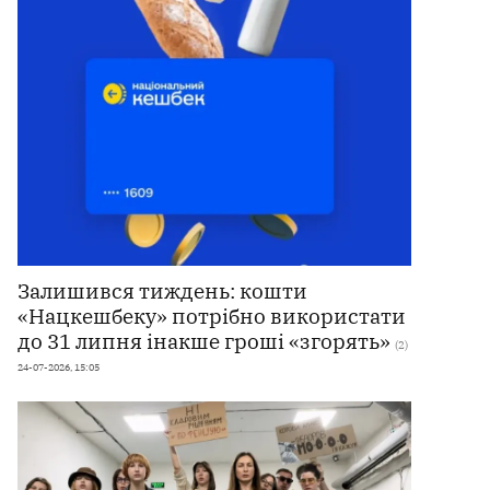
Залишився тиждень: кошти
«Нацкешбеку» потрібно використати
до 31 липня інакше гроші «згорять»
(2)
24-07-2026, 15:05