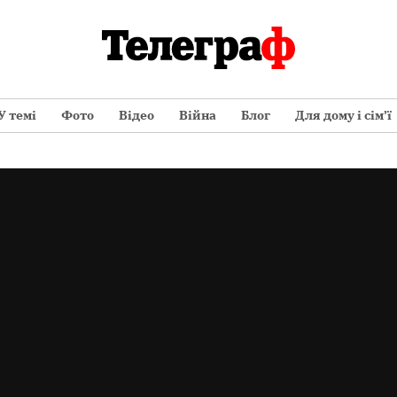
У темі
Фото
Відео
Війна
Блог
Для дому і сім’ї