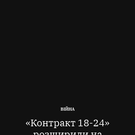
ОПУБЛІКОВАНО
ВІЙНА
В
«Контракт 18-24»
розширили на