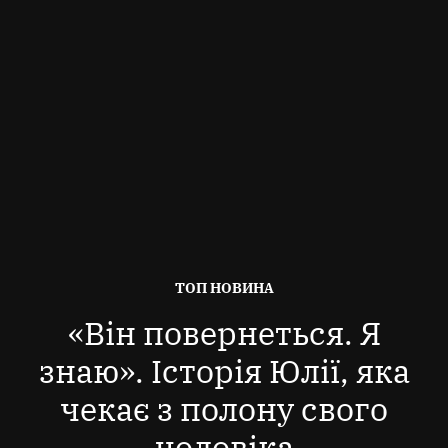
ОПУБЛІКОВАНО
ТОП НОВИНА
В
«Він повернеться. Я
знаю». Історія Юлії, яка
чекає з полону свого
чоловіка