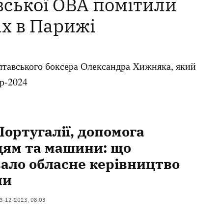
вської ОВА помітили
ах в Парижі
олтавського боксера Олександра Хижняка, який
р-2024
Португалії, допомога
цям та машини: що
ало обласне керівництво
ни
3-12-2023, 08:03