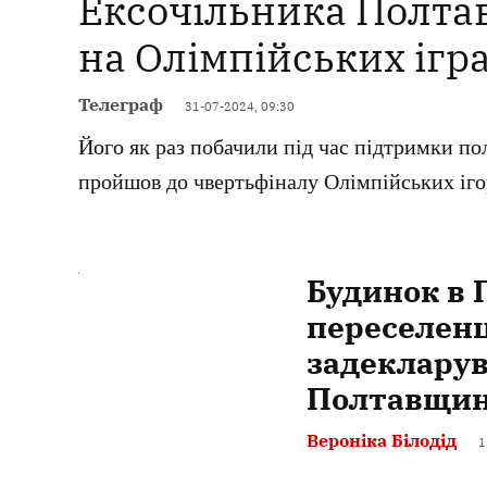
Ексочільника Полта
на Олімпійських ігр
Телеграф
31-07-2024, 09:30
Його як раз побачили під час підтримки п
пройшов до чвертьфіналу Олімпійських іго
Будинок в 
переселен
задекларув
Полтавщи
Вероніка Білодід
1