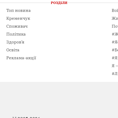
РОЗДІЛИ
Топ новина
Во
Кременчук
Жи
Споживач
По
Політика
#Ж
Здоров’я
#Я
Освіта
#Б
Реклама-акції
#Я
Я 
#Л