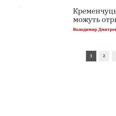
Кременчуць
можуть отри
Володимир Дмитре
Пагінація
1
2
записів