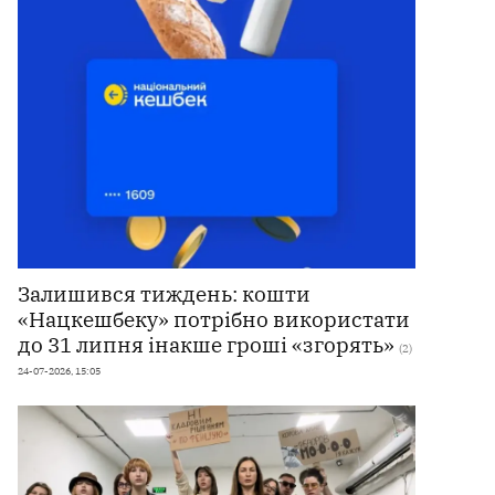
Залишився тиждень: кошти
«Нацкешбеку» потрібно використати
до 31 липня інакше гроші «згорять»
(2)
24-07-2026, 15:05