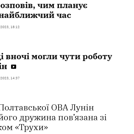
розповів, чим планує
 найближчий час
-2023, 18:12
і вночі могли чути роботу
ін
-2023, 14:37
Полтавської ОВА Лунін
його дружина пов’язана зі
ком «Трухи»