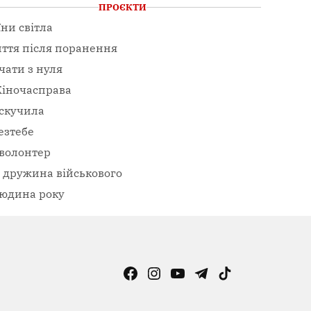
ПРОЄКТИ
їни світла
ття після поранення
чати з нуля
іночасправа
скучила
езтебе
волонтер
– дружина військового
юдина року
Facebook
Instagram
YouTube
Telegram
TikTok
Viber
Page