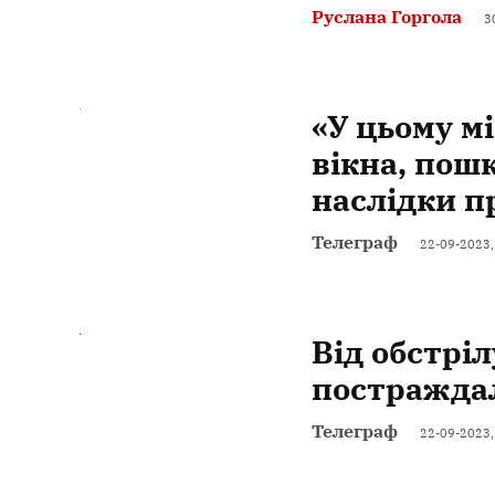
Руслана Горгола
3
«У цьому м
вікна, пош
наслідки п
Телеграф
22-09-2023,
Від обстрі
постраждал
Телеграф
22-09-2023,