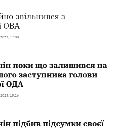
йно звільнився з
ї ОВА
-2023, 17:00
ін поки що залишився на
шого заступника голови
ї ОДА
-2023, 15:26
ін підбив підсумки своєї