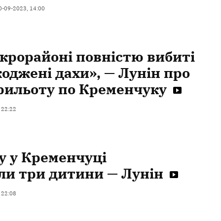
0-09-2023, 14:00
ікрорайоні повністю вибиті
коджені дахи», — Лунін про
рильоту по Кременчуку
 22:22
лу у Кременчуці
и три дитини — Лунін
 22:08