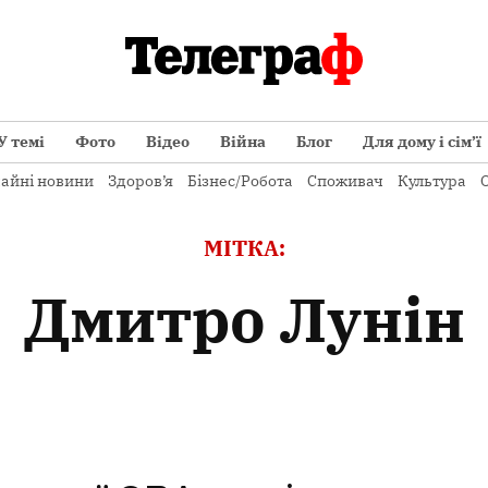
У темі
Фото
Відео
Війна
Блог
Для дому і сім’ї
айні новини
Здоров’я
Бізнес/Робота
Споживач
Культура
О
МІТКА:
Дмитро Лунін