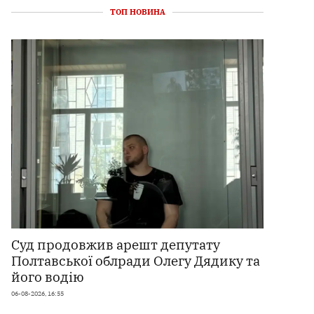
ТОП НОВИНА
Суд продовжив арешт депутату
Полтавської облради Олегу Дядику та
його водію
06-08-2026, 16:55