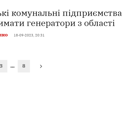
кі комунальні підприємства
мати генератори з області
нко
18-09-2023, 20:31
3
…
8