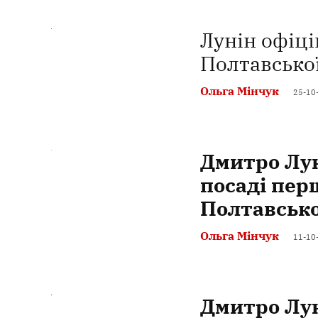
Лунін офіці
Полтавсько
Ольга Мінчук
25-10
Дмитро Лун
посаді пер
Полтавсько
Ольга Мінчук
11-10
Дмитро Лун