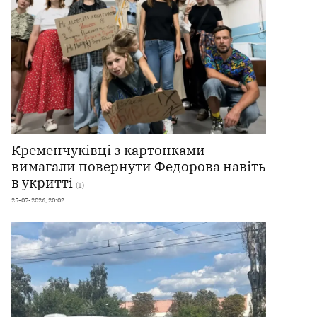
Кременчуківці з картонками
вимагали повернути Федорова навіть
в укритті
(1)
25-07-2026, 20:02