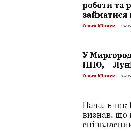
роботи та 
займатися
Ольга Мінчук
10-10
У Миргород
ППО, – Лун
Ольга Мінчук
05-10
Начальник 
визнав, що 
співвласни