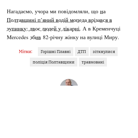
Нагадаємо, учора ми повідомляли, що
на
Полтавщині п’яний водій мопеда врізався в
зупинку: двоє людей у лікарні
. А в Кременчуці
Mercedes
збив
82-річну жінку на вулиці Миру.
Мітки:
Горішні Плавні
ДТП
зіткнулися
поліція Полтавщини
травмовані
ВІКТОР КРУК
Журналіст
У журналістиці з 2006 року. Пишу на теми ветеранської
політики, соціального захисту, роботи органів місцевого
самоврядування....