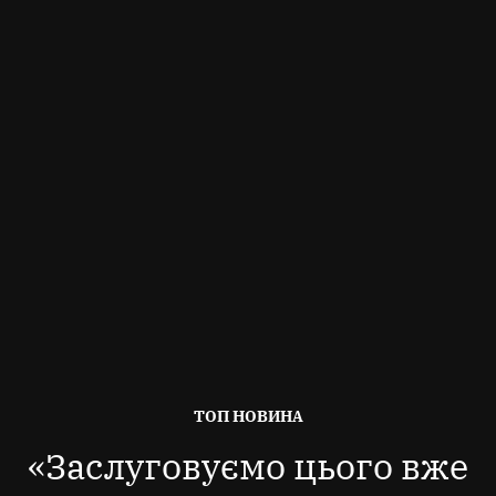
ОПУБЛІКОВАНО
ТОП НОВИНА
В
«Заслуговуємо цього вже