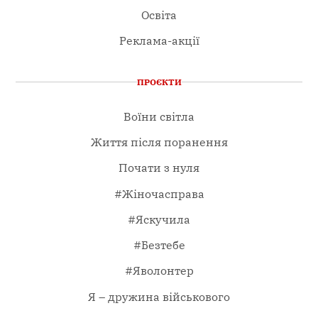
Освіта
Реклама-акції
ПРОЄКТИ
Воїни світла
Життя після поранення
Почати з нуля
#Жіночасправа
#Яскучила
#Безтебе
#Яволонтер
Я – дружина військового