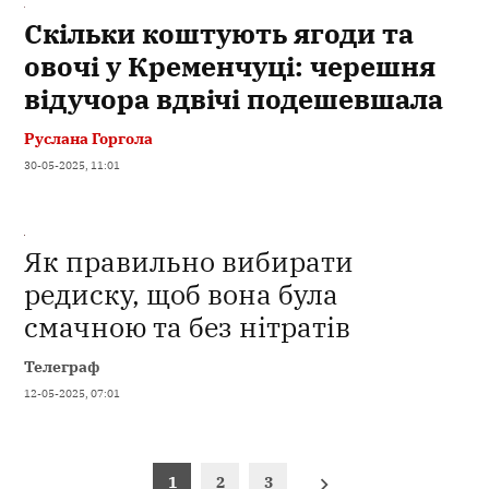
Скільки коштують ягоди та
овочі у Кременчуці: черешня
відучора вдвічі подешевшала
Руслана Горгола
30-05-2025, 11:01
Як правильно вибирати
редиску, щоб вона була
смачною та без нітратів
Телеграф
12-05-2025, 07:01
Пагінація
1
2
3