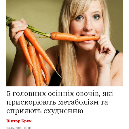
5 головних осінніх овочів, які
прискорюють метаболізм та
сприяють схудненню
Віктор Крук
14-09-2025, 08:01