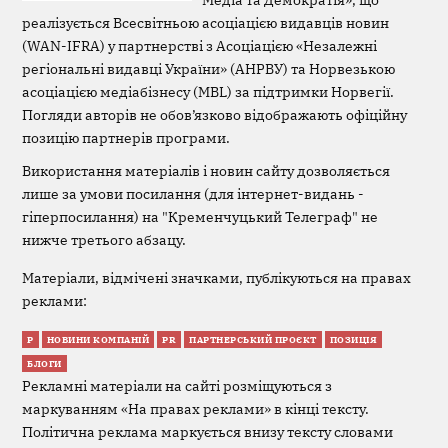
реалізується Всесвітньою асоціацією видавців новин
(WAN-IFRA) у партнерстві з Асоціацією «Незалежні
регіональні видавці України» (АНРВУ) та Норвезькою
асоціацією медіабізнесу (MBL) за підтримки Норвегії.
Погляди авторів не обов’язково відображають офіційну
позицію партнерів програми.
Використання матеріалів і новин сайту дозволяється
лише за умови посилання (для інтернет-видань -
гіперпосилання) на "Кременчуцький Телеграф" не
нижче третього абзацу.
Матеріали, відмічені значками, публікуються на правах
реклами:
Р
НОВИНИ КОМПАНІЙ
PR
ПАРТНЕРСЬКИЙ ПРОЄКТ
ПОЗИЦІЯ
БЛОГИ
Рекламні матеріали на сайті розміщуються з
маркуванням «На правах реклами» в кінці тексту.
Політична реклама маркується внизу тексту словами