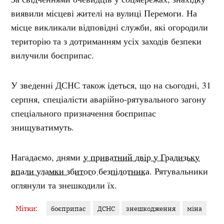
виявили місцеві жителі на вулиці Перемоги. На
місце викликали відповідні служби, які огородили
територію та з дотриманням усіх заходів безпеки
вилучили боєприпас.
У зведенні ДСНС також ідеться, що на сьогодні, 31
серпня, спеціалісти аварійно-рятувального загону
спеціального призначення боєприпас
знищуватимуть.
Нагадаємо, днями
у приватний двір у Градизьку
впали уламки збитого безпілотника
. Рятувальники
оглянули та знешкодили їх.
Мітки:
боєприпас
ДСНС
знешкодження
міна