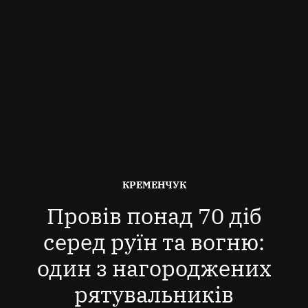
ОПУБЛІКОВАНО
КРЕМЕНЧУК
В
Провів понад 70 діб
серед руїн та вогню:
один з нагороджених
рятувальників