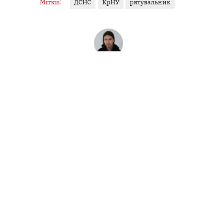
Мітки:
ДСНС
КрНУ
рятувальник
ВЕРОНІКА БІЛОДІД
Журналіст
Журналіст "Кременчуцького Телеграфа" з 2023 року
Інші матеріали від Вероніка Білодід
Поділитися:
Запитати AI:
ChatGPT
Google AI
Не пропустіть важливе,