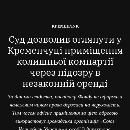
ОПУБЛІКОВАНО
КРЕМЕНЧУК
В
Суд дозволив оглянути у
Кременчуці приміщення
колишньої компартії
через підозру в
незаконній оренді
За даними слідства, посадовці Фонду не оформили
належним чином права держави на нерухомість.
Тим часом офісне приміщення за цією адресою
використовує громадська організація «Союз
Чорнобиль України» в особі її директора,