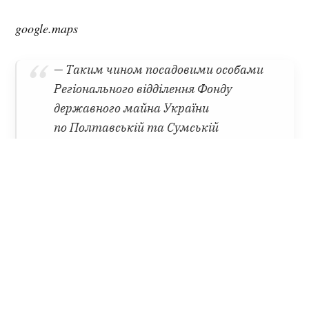
google.maps
— Таким чином посадовими особами
Регіонального відділення Фонду
державного майна України
по Полтавській та Сумській
областях не вжито жодних заходів
щодо розпорядження майном
за адресою м. Кременчук вул.
Першотравнева, 19, чим завдали
істотної шкоди охоронюваним
законом правам, та державним
інтересам, — йдеться в ухвалі.
Суд дозволив огляд із вилученням договорів, які