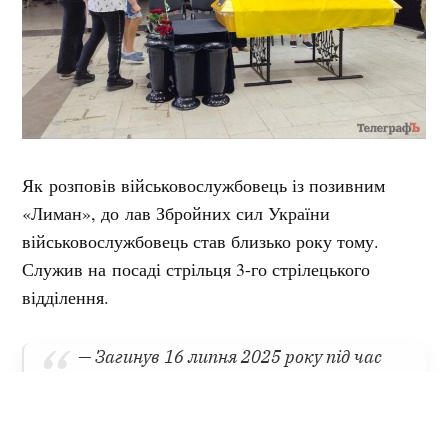
Як розповів військовослужбовець із позивним
«Лиман», до лав Збройних сил України
військовослужбовець став близько року тому.
Служив на посаді стрільця 3-го стрілецького
відділення.
— Загинув 16 липня 2025 року під час
виконання бойового завдання поблизу
села Соляники на Сумщині. Світла
пам’ять полеглому захиснику, —