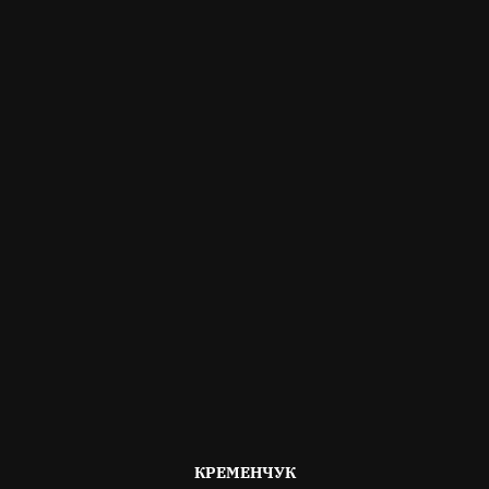
ОПУБЛІКОВАНО
КРЕМЕНЧУК