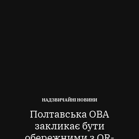
ОПУБЛІКОВАНО
НАДЗВИЧАЙНІ НОВИНИ
В
Полтавська ОВА
закликає бути
обережними з QR-