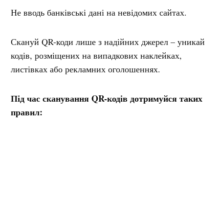
Не вводь банківські дані на невідомих сайтах.
Скануй QR-коди лише з надійних джерел – уникай
кодів, розміщених на випадкових наклейках,
листівках або рекламних оголошеннях.
Під час сканування QR-кодів дотримуйся таких
правил:
перевіряй, чи QR-код не наклеєний поверх
іншого, а також звертай увагу на ознаки підміни
(додатковий шар, нерівні краї або інший
шрифт);
використовуй функцію попереднього перегляду
посилання – більшість смартфонів дають змогу