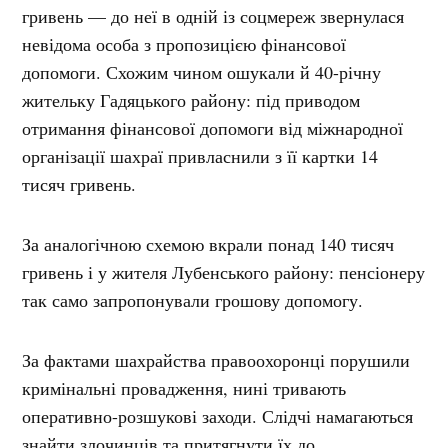
гривень — до неї в одній із соцмереж звернулася
невідома особа з пропозицією фінансової
допомоги. Схожим чином ошукали й 40-річну
жительку Гадяцького району: під приводом
отримання фінансової допомоги від міжнародної
організації шахраї привласнили з її картки 14
тисяч гривень.
За аналогічною схемою вкрали понад 140 тисяч
гривень і у жителя Лубенського району: пенсіонеру
так само запропонували грошову допомогу.
За фактами шахрайства правоохоронці порушили
кримінальні провадження, нині тривають
оперативно-розшукові заходи. Слідчі намагаються
знайти злочинців та притягнути їх до