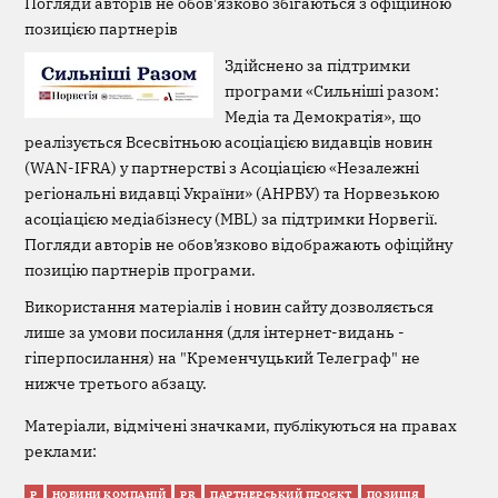
Погляди авторів не обов'язково збігаються з офіційною
позицією партнерів
Здійснено за підтримки
програми «Сильніші разом:
Медіа та Демократія», що
реалізується Всесвітньою асоціацією видавців новин
(WAN-IFRA) у партнерстві з Асоціацією «Незалежні
регіональні видавці України» (АНРВУ) та Норвезькою
асоціацією медіабізнесу (MBL) за підтримки Норвегії.
Погляди авторів не обов’язково відображають офіційну
позицію партнерів програми.
Використання матеріалів і новин сайту дозволяється
лише за умови посилання (для інтернет-видань -
гіперпосилання) на "Кременчуцький Телеграф" не
нижче третього абзацу.
Матеріали, відмічені значками, публікуються на правах
реклами:
Р
НОВИНИ КОМПАНІЙ
PR
ПАРТНЕРСЬКИЙ ПРОЄКТ
ПОЗИЦІЯ