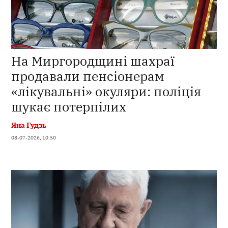
На Миргородщині шахраї
продавали пенсіонерам
«лікувальні» окуляри: поліція
шукає потерпілих
Яна Гудзь
08-07-2026, 10:50