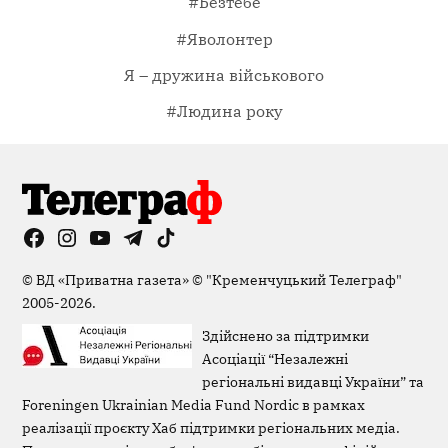
#Безтебе
#Яволонтер
Я – дружина військового
#Людина року
Facebook
Instagram
YouTube
Telegram
TikTok
Viber
Page
©
ВД «Приватна газета»
©
"Кременчуцький Телеграф"
2005-2026.
Здійснено за підтримки
Асоціації “Незалежні
регіональні видавці України” та
Foreningen Ukrainian Media Fund Nordic в рамках
реалізації проєкту Хаб підтримки регіональних медіа.