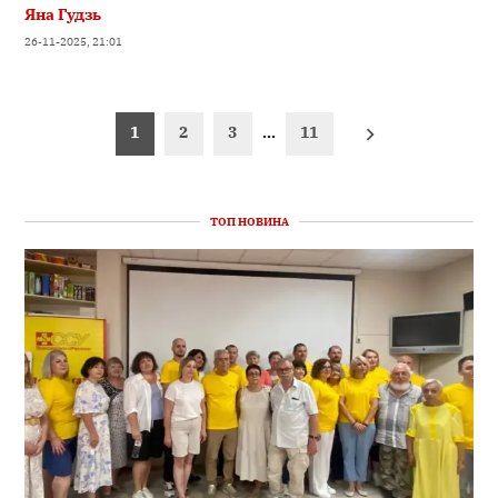
Яна Гудзь
26-11-2025, 21:01
Пагінація
1
2
3
…
11
записів
ТОП НОВИНА