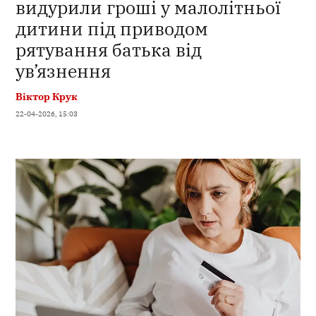
видурили гроші у малолітньої
дитини під приводом
рятування батька від
ув’язнення
Віктор Крук
22-04-2026, 15:03