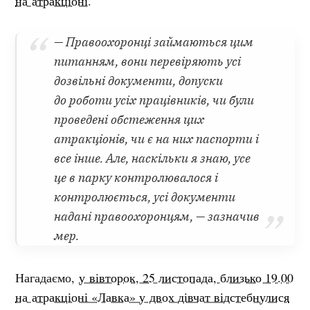
на атракціоні
.
— Правоохоронці займаються цим
питанням, вони перевіряють усі
дозвільні документи, допуски
до роботи усіх працівників, чи були
проведені обстеження цих
атракціонів, чи є на них паспорти і
все інше. Але, наскільки я знаю, усе
це в парку контролювалося і
контролюється, усі документи
надані правоохоронцям, — зазначив
мер.
Нагадаємо,
у вівторок, 25 листопада, близько 19.00
на атракціоні «Лавка» у двох дівчат відстебнулися