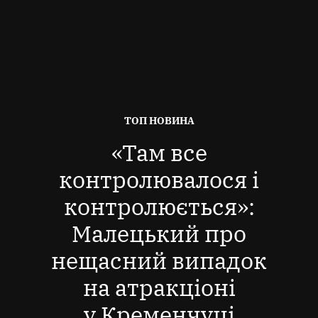
ОПУБЛІКОВАНО
ТОП НОВИНА
В
«Там все
контролювалося і
контролюється»:
Малецький про
нещасний випадок
на атракціоні
у Кременчуці