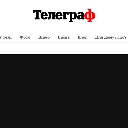
У темі
Фото
Відео
Війна
Блог
Для дому і сім’ї