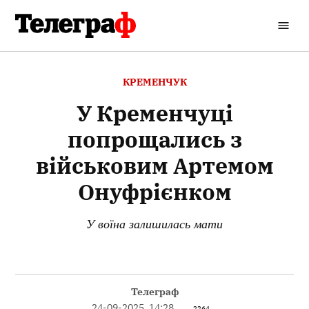
Перейти
до
Кременчуцький
вмісту
Телеграф
ОПУБЛІКОВАНО
КРЕМЕНЧУК
В
У Кременчуці
попрощались з
військовим Артемом
Онуфрієнком
У воїна залишилась мати
Телеграф
24-09-2025, 14:28
2264