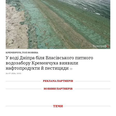
КРЕМЕНЧУК
,
ТОП НОВИНА
У воді Дніпра біля Власівського питного
водозабору Кременчука виявили
нафтопродукти й пестициди
(0)
26-07-2026, 10:01
РЕКЛАМА ПАРТНЕРІВ
НОВИНИ ПАРТНЕРІВ
ТЕМИ