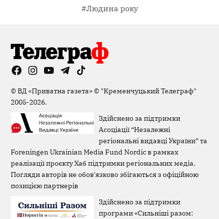
#Людина року
Facebook
Instagram
YouTube
Telegram
TikTok
Viber
Page
©
ВД «Приватна газета»
©
"Кременчуцький Телеграф"
2005-2026.
Здійснено за підтримки
Асоціації “Незалежні
регіональні видавці України” та
Foreningen Ukrainian Media Fund Nordic в рамках
реалізації проєкту Хаб підтримки регіональних медіа.
Погляди авторів не обов'язково збігаються з офіційною
позицією партнерів
Здійснено за підтримки
програми «Сильніші разом: