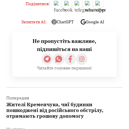
Поділитися:
Запитати AI:
ChatGPT
Google AI
Не пропустіть важливе,
підпишіться на наші
Читайте головне першими!
Навігація
записів
Попередня
Жителі Кременчука, чиї будинки
пошкоджені від російського обстрілу,
отримають грошову допомогу