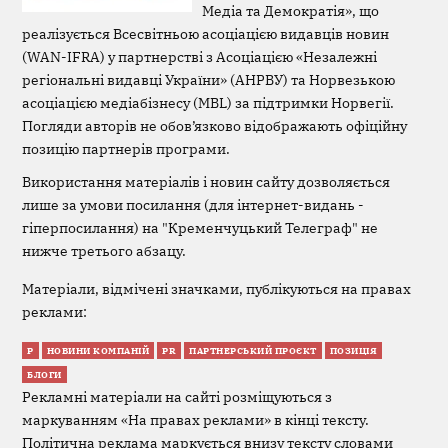
Медіа та Демократія», що
реалізується Всесвітньою асоціацією видавців новин
(WAN-IFRA) у партнерстві з Асоціацією «Незалежні
регіональні видавці України» (АНРВУ) та Норвезькою
асоціацією медіабізнесу (MBL) за підтримки Норвегії.
Погляди авторів не обов’язково відображають офіційну
позицію партнерів програми.
Використання матеріалів і новин сайту дозволяється
лише за умови посилання (для інтернет-видань -
гіперпосилання) на "Кременчуцький Телеграф" не
нижче третього абзацу.
Матеріали, відмічені значками, публікуються на правах
реклами:
Р
НОВИНИ КОМПАНІЙ
PR
ПАРТНЕРСЬКИЙ ПРОЄКТ
ПОЗИЦІЯ
БЛОГИ
Рекламні матеріали на сайті розміщуються з
маркуванням «На правах реклами» в кінці тексту.
Політична реклама маркується внизу тексту словами