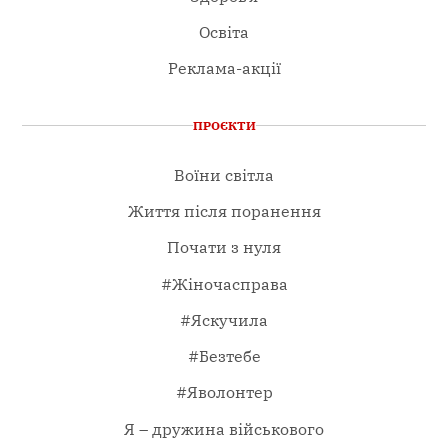
Освіта
Реклама-акції
ПРОЄКТИ
Воїни світла
Життя після поранення
Почати з нуля
#Жіночасправа
#Яскучила
#Безтебе
#Яволонтер
Я – дружина військового