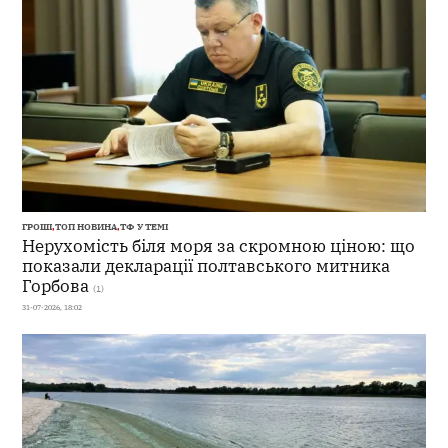
ГРОШІ
,
ТОП НОВИНА
,
ТФ У ТЕМІ
Нерухомість біля моря за скромною ціною: що
показали декларації полтавського митника
Горбова
(1)
31-07-2026, 18:02