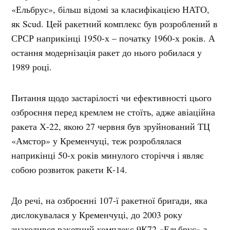
«Ельбрус», більш відомі за класифікацією НАТО,
як Scud. Цей ракетний комплекс був розроблений в
СРСР наприкінці 1950-х – початку 1960-х років. А
остання модернізація ракет до нього робилася у
1989 році.
Питання щодо застарілості чи ефективності цього
озброєння перед кремлем не стоїть, адже авіаційна
ракета Х-22, якою 27 червня був зруйнований ТЦ
«Амстор» у Кременчуці, теж розроблялася
наприкінці 50-х років минулого сторіччя і являє
собою розвиток ракети К-14.
До речі, на озброєнні 107-ї ракетної бригади, яка
дислокувалася у Кременчуці, до 2003 року
знаходився ракетний комплекс 9К72 «Ельбрус» з