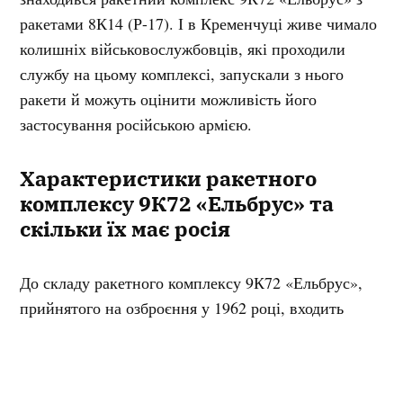
ракетами 8К14 (Р-17). І в Кременчуці живе чимало
колишніх військовослужбовців, які проходили
службу на цьому комплексі, запускали з нього
ракети й можуть оцінити можливість його
застосування російською армією.
Характеристики ракетного
комплексу 9К72 «Ельбрус» та
скільки їх має росія
До складу ракетного комплексу 9К72 «Ельбрус»,
прийнятого на озброєння у 1962 році, входить
самохідна пускова установка на базі МАЗ-543, яка
здійснює запуск балістичної ракети Р-17.