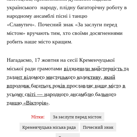
українського народу, плідну багаторічну роботу в
народному ансамблі пісні і танцю
«Славутич». Почесний знак «За заслуги перед
містом» вручають тим, хто своїми досягненнями
робить наше місто кращим.
Нагадаємо, 17 жовтня на сесії Кременчуцької
міської ради грамотами
відзначили майстерність та
талант відомого мистецького колективу, який
впродовж багатьох років прославляє наше місто в
усьому світі — народного ансамблю бального
танцю «Вікторія»
.
Мітки:
За заслуги перед містом
Кременчуцька міська рада
Почесний знак