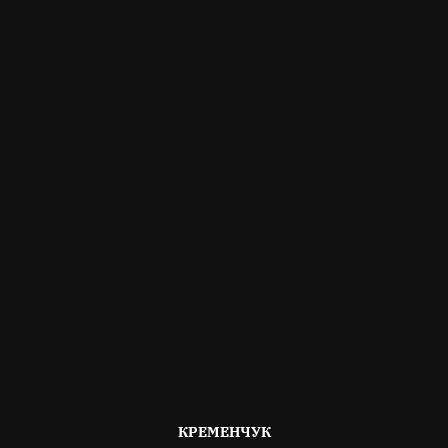
ОПУБЛІКОВАНО
КРЕМЕНЧУК
В