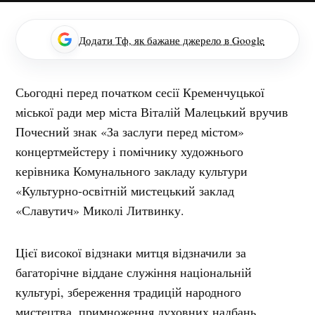
Додати Тф, як бажане джерело в Google
Сьогодні перед початком сесії Кременчуцької
міської ради мер міста Віталій Малецький вручив
Почесний знак «За заслуги перед містом»
концертмейстеру і помічнику художнього
керівника Комунального закладу культури
«Культурно-освітній мистецький заклад
«Славутич» Миколі Литвинку.
Цієї високої відзнаки митця відзначили за
багаторічне віддане служіння національній
культурі, збереження традицій народного
мистецтва, примноження духовних надбань