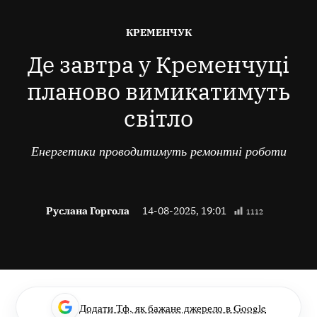
ОПУБЛІКОВАНО
КРЕМЕНЧУК
В
Де завтра у Кременчуці
планово вимикатимуть
світло
Енергетики проводитимуть ремонтні роботи
Руслана Горгола
14-08-2025, 19:01
1112
Додати Тф, як бажане джерело в Google