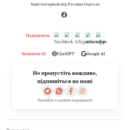
Інші матеріали від Руслана Горгола
Поділитися:
Запитати AI:
ChatGPT
Google AI
Не пропустіть важливе,
підпишіться на наші
Читайте головне першими!
Навігація
записів