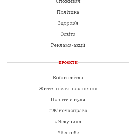
Споживач
Політика
Здоров’я
Освіта
Реклама-акції
ПРОЄКТИ
Воїни світла
Життя після поранення
Почати з нуля
#Жіночасправа
#Яскучила
#Безтебе