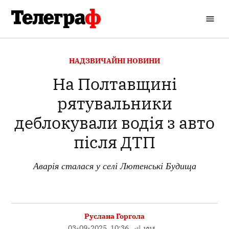
Перейти
до
Кременчуцький
вмісту
Телеграф
ОПУБЛІКОВАНО
НАДЗВИЧАЙНІ НОВИНИ
В
На Полтавщині
рятувальники
деблокували водія з авто
після ДТП
Аварія сталася у селі Лютенські Будища
Руслана Горгола
03-09-2025, 10:36
1015