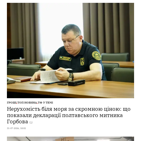
ГРОШІ
,
ТОП НОВИНА
,
ТФ У ТЕМІ
Нерухомість біля моря за скромною ціною: що
показали декларації полтавського митника
Горбова
(1)
31-07-2026, 18:02