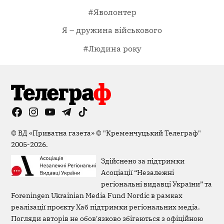
#Яволонтер
Я – дружина військового
#Людина року
Facebook
Instagram
YouTube
Telegram
TikTok
Viber
Page
©
ВД «Приватна газета»
©
"Кременчуцький Телеграф"
2005-2026.
Здійснено за підтримки
Асоціації “Незалежні
регіональні видавці України” та
Foreningen Ukrainian Media Fund Nordic в рамках
реалізації проєкту Хаб підтримки регіональних медіа.
Погляди авторів не обов'язково збігаються з офіційною