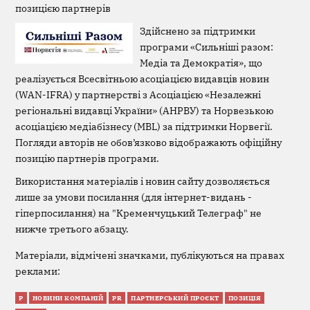
позицією партнерів
Здійснено за підтримки
програми «Сильніші разом:
Медіа та Демократія», що
реалізується Всесвітньою асоціацією видавців новин
(WAN-IFRA) у партнерстві з Асоціацією «Незалежні
регіональні видавці України» (АНРВУ) та Норвезькою
асоціацією медіабізнесу (MBL) за підтримки Норвегії.
Погляди авторів не обов’язково відображають офіційну
позицію партнерів програми.
Використання матеріалів і новин сайту дозволяється
лише за умови посилання (для інтернет-видань -
гіперпосилання) на "Кременчуцький Телеграф" не
нижче третього абзацу.
Матеріали, відмічені значками, публікуються на правах
реклами:
Р
НОВИНИ КОМПАНІЙ
PR
ПАРТНЕРСЬКИЙ ПРОЄКТ
ПОЗИЦІЯ