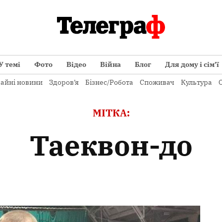
У темі
Фото
Відео
Війна
Блог
Для дому і сім’ї
айні новини
Здоров’я
Бізнес/Робота
Споживач
Культура
О
МІТКА:
таеквон-до