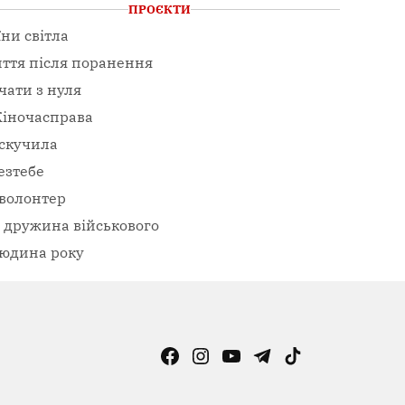
ПРОЄКТИ
їни світла
ття після поранення
чати з нуля
іночасправа
скучила
езтебе
волонтер
– дружина військового
юдина року
Facebook
Instagram
YouTube
Telegram
TikTok
Viber
Page