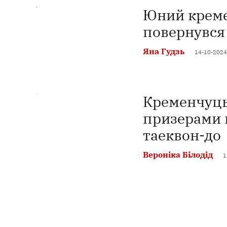
Юний креме
повернувся 
Яна Гудзь
14-10-2024
Кременчуць
призерами н
таеквон-до
Вероніка Білодід
1