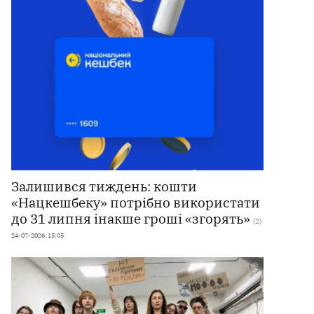
Залишився тиждень: кошти
«Нацкешбеку» потрібно використати
до 31 липня інакше гроші «згорять»
(2)
24-07-2026, 15:05