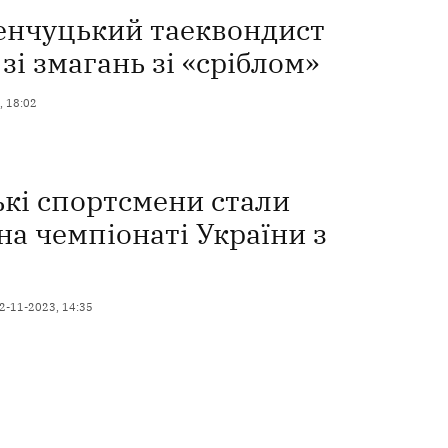
нчуцький таеквондист
зі змагань зі «сріблом»
, 18:02
кі спортсмени стали
а чемпіонаті України з
2-11-2023, 14:35