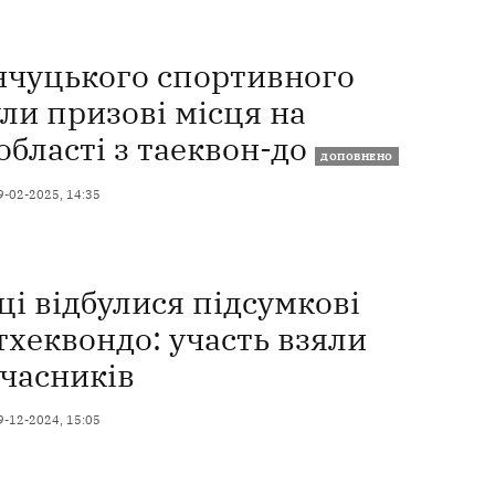
нчуцького спортивного
ли призові місця на
області з таеквон-до
ДОПОВНЕНО
9-02-2025, 14:35
і відбулися підсумкові
тхеквондо: участь взяли
учасників
9-12-2024, 15:05