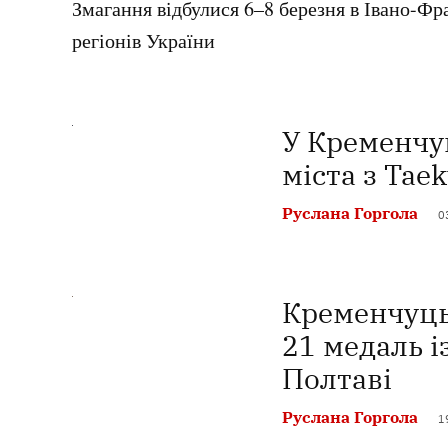
Змагання відбулися 6–8 березня в Івано-Фра
регіонів України
У Кременчуц
міста з Ta
Руслана Горгола
0
Кременчуць
21 медаль і
Полтаві
Руслана Горгола
1