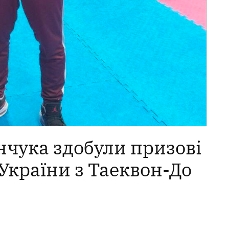
чука здобули призові
України з Таеквон-До