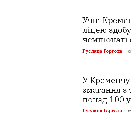
Учні Креме
ліцею здобу
чемпіонаті 
Руслана Горгола
0
У Кременчуц
змагання з 
понад 100 
Руслана Горгола
0