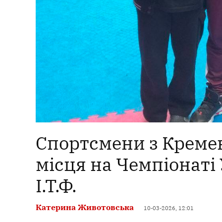
Спортсмени з Кремен
місця на Чемпіонаті 
І.Т.Ф.
Катерина Животовська
10-03-2026, 12:01