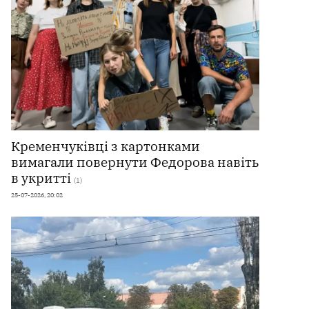
Кременчуківці з картонками
вимагали повернути Федорова навіть
в укритті
(1)
25-07-2026, 20:02