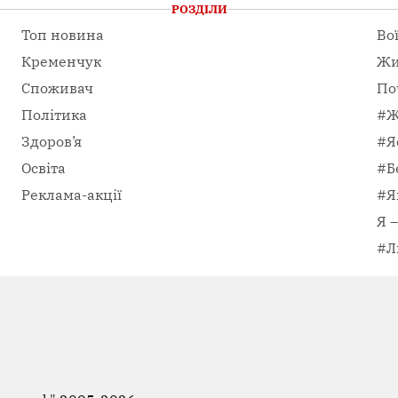
РОЗДІЛИ
Топ новина
Во
Кременчук
Жи
Споживач
По
Політика
#Ж
Здоров’я
#Я
Освіта
#Б
Реклама-акції
#Я
Я 
#Л