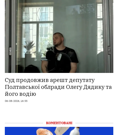
Суд продовжив арешт депутату
Полтавської облради Олегу Дядику та
його водію
06-08-2026, 16:55
КОМЕНТОВАНІ