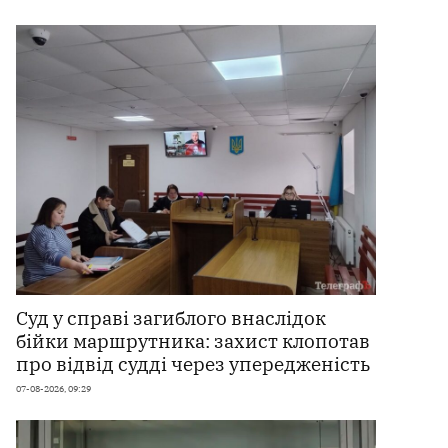
Суд у справі загиблого внаслідок
бійки маршрутника: захист клопотав
про відвід судді через упередженість
07-08-2026, 09:29