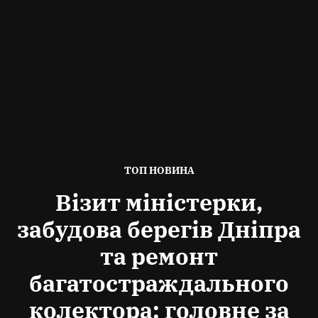
ОПУБЛІКОВАНО
ТОП НОВИНА
В
Візит міністерки,
забудова берегів Дніпра
та ремонт
багатостраждального
колектора: головне за