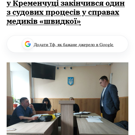
у Кременчуці закінчився один
з судових процесів у справах
медиків «швидкої»
Додати Тф, як бажане джерело в Google