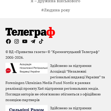
Я – дружина військового
#Людина року
Facebook
Instagram
YouTube
Telegram
TikTok
Viber
Page
©
ВД «Приватна газета»
©
"Кременчуцький Телеграф"
2005-2026.
Здійснено за підтримки
Асоціації “Незалежні
регіональні видавці України” та
Foreningen Ukrainian Media Fund Nordic в рамках
реалізації проєкту Хаб підтримки регіональних медіа.
Погляди авторів не обов'язково збігаються з офіційною
позицією партнерів
Здійснено за підтримки