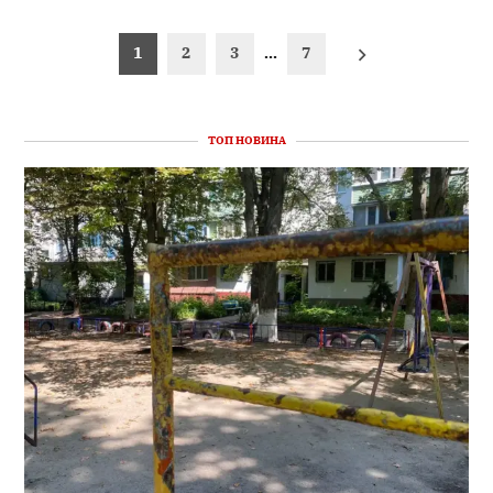
Пагінація
1
2
3
…
7
записів
ТОП НОВИНА