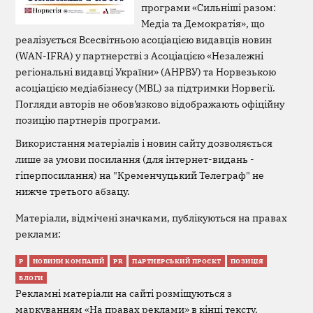
програми «Сильніші разом:
Медіа та Демократія», що
реалізується Всесвітньою асоціацією видавців новин
(WAN-IFRA) у партнерстві з Асоціацією «Незалежні
регіональні видавці України» (АНРВУ) та Норвезькою
асоціацією медіабізнесу (MBL) за підтримки Норвегії.
Погляди авторів не обов’язково відображають офіційну
позицію партнерів програми.
Використання матеріалів і новин сайту дозволяється
лише за умови посилання (для інтернет-видань -
гіперпосилання) на "Кременчуцький Телеграф" не
нижче третього абзацу.
Матеріали, відмічені значками, публікуються на правах
реклами:
Р
НОВИНИ КОМПАНІЙ
PR
ПАРТНЕРСЬКИЙ ПРОЄКТ
ПОЗИЦІЯ
БЛОГИ
Рекламні матеріали на сайті розміщуються з
маркуванням «На правах реклами» в кінці тексту.