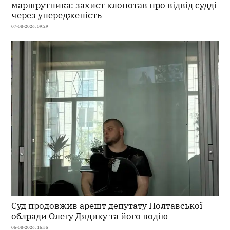
маршрутника: захист клопотав про відвід судді
через упередженість
07-08-2026, 09:29
Суд продовжив арешт депутату Полтавської
облради Олегу Дядику та його водію
06-08-2026, 16:55