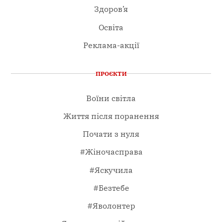
Здоров’я
Освіта
Реклама-акції
ПРОЄКТИ
Воїни світла
Життя після поранення
Почати з нуля
#Жіночасправа
#Яскучила
#Безтебе
#Яволонтер