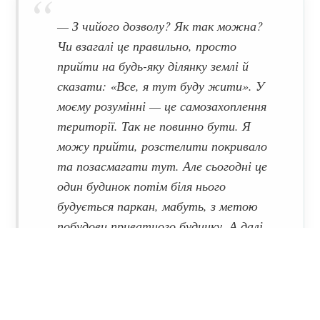
— З чийого дозволу? Як так можна?
Чи взагалі це правильно, просто
прийти на будь-яку ділянку землі й
сказати: «Все, я тут буду жити». У
моєму розумінні — це самозахоплення
території. Так не повинно бути. Я
можу прийти, розстелити покривало
та позасмагати тут. Але сьогодні це
один будинок потім біля нього
будується паркан, мабуть, з метою
побудови приватного будинку. А далі
ми будемо дивуватися, що берегова
лінія Дніпра забудовується, —
констатує Світлана.