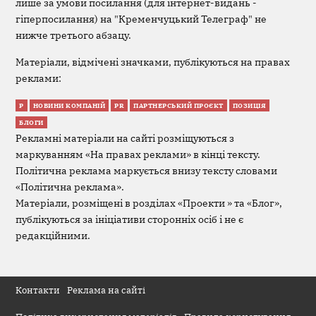
лише за умови посилання (для інтернет-видань -
гіперпосилання) на "Кременчуцький Телеграф" не
нижче третього абзацу.
Матеріали, відмічені значками, публікуються на правах
реклами:
Р
НОВИНИ КОМПАНІЙ
PR
ПАРТНЕРСЬКИЙ ПРОЄКТ
ПОЗИЦІЯ
БЛОГИ
Рекламні матеріали на сайті розміщуються з
маркуванням «На правах реклами» в кінці тексту.
Політична реклама маркується внизу тексту словами
«Політична реклама».
Матеріали, розміщені в розділах «Проекти » та «Блог»,
публікуються за ініціативи сторонніх осіб і не є
редакційними.
Контакти
Реклама на сайті