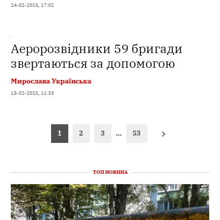
24-02-2025, 17:02
Аеророзвідники 59 бригади
звертаються за допомогою
Мирослава Українська
13-02-2025, 11:33
Пагінація
1
2
3
…
53
записів
ТОП НОВИНА