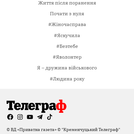
Життя після поранення
Почати з нуля
#Жіночасправа
#Яскучила
#Безтебе
#Яволонтер
Я – дружина військового
#Людина року
Facebook
Instagram
YouTube
Telegram
TikTok
Viber
Page
©
ВД «Приватна газета»
©
"Кременчуцький Телеграф"