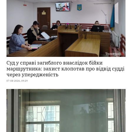
Суд у справі загиблого внаслідок бійки
маршрутника: захист клопотав про відвід судді
через упередженість
07-08-2026, 09:29