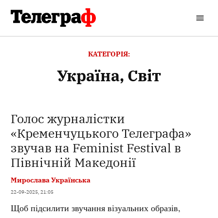
Перейти
до
Кременчуцький
вмісту
Телеграф
КАТЕГОРІЯ:
Україна, Світ
Голос журналістки
«Кременчуцького Телеграфа»
звучав на Feminist Festival в
Північній Македонії
Мирослава Українська
22-09-2025, 21:05
Щоб підсилити звучання візуальних образів,