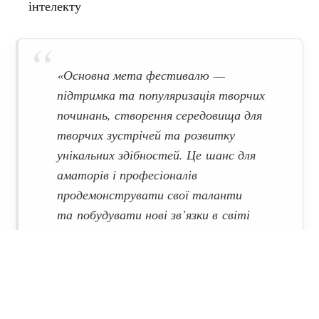
інтелекту
«Основна мета фестивалю —
підтримка та популяризація творчих
починань, створення середовища для
творчих зустрічей та розвитку
унікальних здібностей. Це шанс для
аматорів і професіоналів
продемонструвати свої таланти
та побудувати нові зв’язки в світі
мистецтва. Участь у фестивалі
дозволяє знайти нові можливості для
самовираження та розвитку.
Ознайомитись з кращими
досягненнями світової і національної