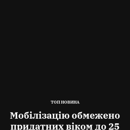
ОПУБЛІКОВАНО
ТОП НОВИНА
В
Мобілізацію обмежено
придатних віком до 25