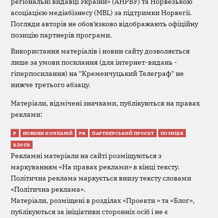
регіональні видавці України» (АНРВУ) та Норвезькою
асоціацією медіабізнесу (MBL) за підтримки Норвегії.
Погляди авторів не обов’язково відображають офіційну
позицію партнерів програми.
Використання матеріалів і новин сайту дозволяється
лише за умови посилання (для інтернет-видань -
гіперпосилання) на "Кременчуцький Телеграф" не
нижче третього абзацу.
Матеріали, відмічені значками, публікуються на правах
реклами:
Р
НОВИНИ КОМПАНІЙ
PR
ПАРТНЕРСЬКИЙ ПРОЄКТ
ПОЗИЦІЯ
БЛОГИ
Рекламні матеріали на сайті розміщуються з
маркуванням «На правах реклами» в кінці тексту.
Політична реклама маркується внизу тексту словами
«Політична реклама».
Матеріали, розміщені в розділах «Проекти » та «Блог»,
публікуються за ініціативи сторонніх осіб і не є