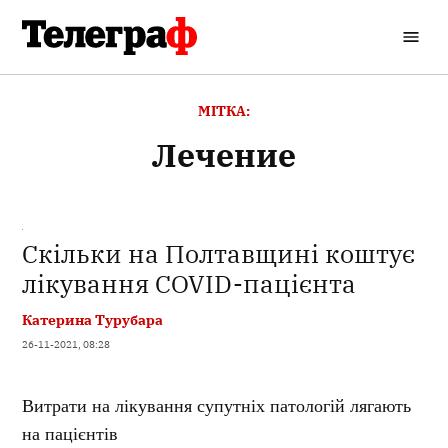
Перейти
до
Кременчуцький
вмісту
Телеграф
МІТКА:
лечение
Скільки на Полтавщині коштує
лікування COVID-пацієнта
Катерина Турубара
26-11-2021, 08:28
Витрати на лікування супутніх патологій лягають
на пацієнтів