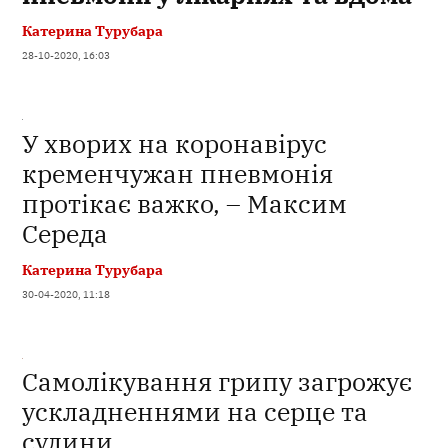
Катерина Турубара
28-10-2020, 16:03
У хворих на коронавірус
кременчужан пневмонія
протікає важко, – Максим
Середа
Катерина Турубара
30-04-2020, 11:18
Самолікування грипу загрожує
ускладненнями на серце та
судини