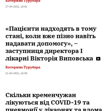
Катерина Турубара
27-04-2021, 10:01
«Пацієнти надходять в тому
стані, коли вже пізно навіть
надавати допомогу», –
заступниця директора І
лікарні Вікторія Виповська
Катерина Турубара
21-04-2021, 16:03
Скільки кременчужан
лікуються від COVID-19 та
пневмонії у лікарнях та вдома