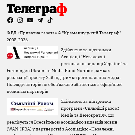
Facebook
Instagram
YouTube
Telegram
TikTok
Viber
Page
©
ВД «Приватна газета»
©
"Кременчуцький Телеграф"
2005-2026.
Здійснено за підтримки
Асоціації “Незалежні
регіональні видавці України” та
Foreningen Ukrainian Media Fund Nordic в рамках
реалізації проєкту Хаб підтримки регіональних медіа.
Погляди авторів не обов'язково збігаються з офіційною
позицією партнерів
Здійснено за підтримки
програми «Сильніші разом:
Медіа та Демократія», що
реалізується Всесвітньою асоціацією видавців новин
(WAN-IFRA) у партнерстві з Асоціацією «Незалежні