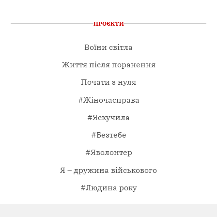
ПРОЄКТИ
Воїни світла
Життя після поранення
Почати з нуля
#Жіночасправа
#Яскучила
#Безтебе
#Яволонтер
Я – дружина військового
#Людина року