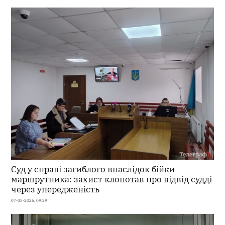
Суд у справі загиблого внаслідок бійки
маршрутника: захист клопотав про відвід судді
через упередженість
07-08-2026, 09:29