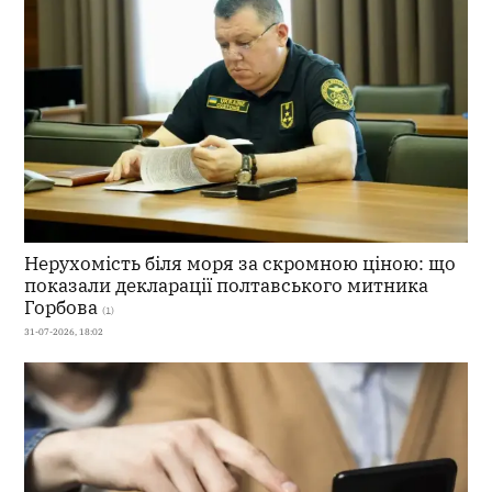
Нерухомість біля моря за скромною ціною: що
показали декларації полтавського митника
Горбова
(1)
31-07-2026, 18:02