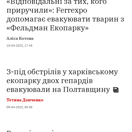
«Відповідальні за тих, кого
приручили»: Ferrexpo
допомагає евакуювати тварин з
«Фельдман Екопарку»
Аліса Котова
13-04-2022, 17:43
З-під обстрілів у харківському
екопарку двох гепардів
евакуювали на Полтавщину
Тетяна Донченко
09-04-2022, 00:36