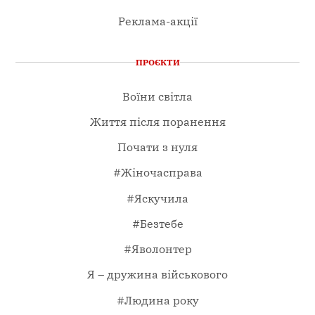
Реклама-акції
ПРОЄКТИ
Воїни світла
Життя після поранення
Почати з нуля
#Жіночасправа
#Яскучила
#Безтебе
#Яволонтер
Я – дружина військового
#Людина року