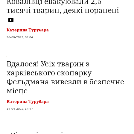
Ковалівці евакуювали 2,5
тисячі тварин, деякі поранені
Катерина Турубара
26-05-2022, 07:04
Вдалося! Усіх тварин з
харківського екопарку
Фельдмана вивезли в безпечне
місце
Катерина Турубара
14-04-2022, 14:47