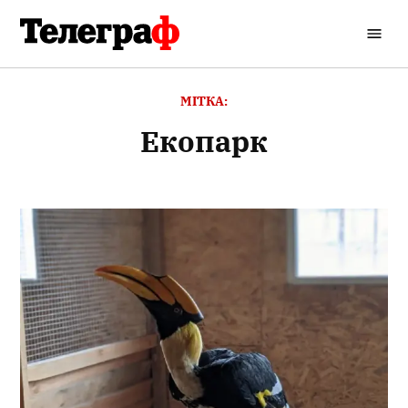
Перейти
до
Кременчуцький
вмісту
Телеграф
МІТКА:
екопарк