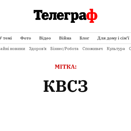
У темі
Фото
Відео
Війна
Блог
Для дому і сім’ї
айні новини
Здоров’я
Бізнес/Робота
Споживач
Культура
О
МІТКА:
КВСЗ