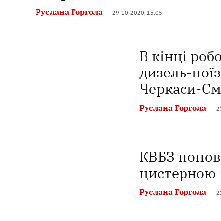
Руслана Горгола
29-10-2020, 15:05
В кінці роб
дизель-пої
Черкаси-См
Руслана Горгола
2
КВБЗ попов
цистерною 
Руслана Горгола
2