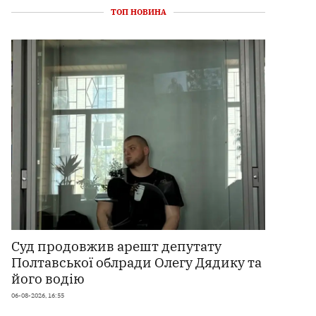
ТОП НОВИНА
Суд продовжив арешт депутату
Полтавської облради Олегу Дядику та
його водію
06-08-2026, 16:55