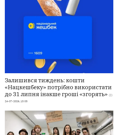
Залишився тиждень: кошти
«Нацкешбеку» потрібно використати
до 31 липня інакше гроші «згорять»
(2)
24-07-2026, 15:05