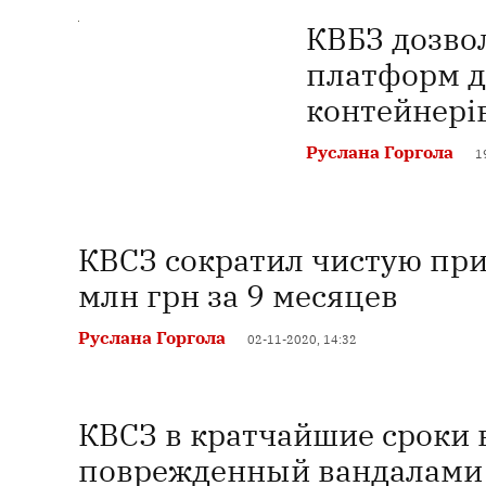
КВБЗ дозво
платформ д
контейнері
Руслана Горгола
1
КВСЗ сократил чистую приб
млн грн за 9 месяцев
Руслана Горгола
02-11-2020, 14:32
КВСЗ в кратчайшие сроки 
поврежденный вандалами