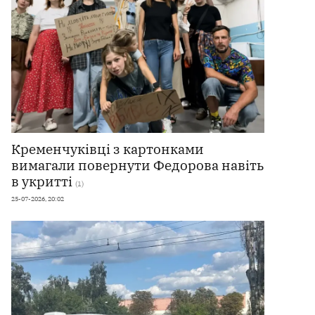
Кременчуківці з картонками
вимагали повернути Федорова навіть
в укритті
(1)
25-07-2026, 20:02