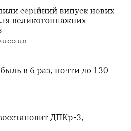
лили серійний випуск нових
ля великотоннажних
в
9-11-2020, 16:35
ыль в 6 раз, почти до 130
восстановит ДПКр-3,