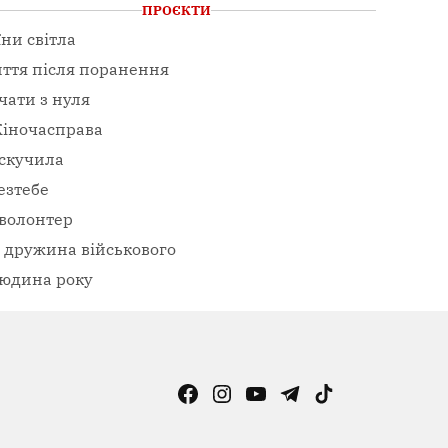
ПРОЄКТИ
їни світла
ття після поранення
чати з нуля
іночасправа
скучила
езтебе
волонтер
– дружина військового
юдина року
Facebook
Instagram
YouTube
Telegram
TikTok
Viber
Page