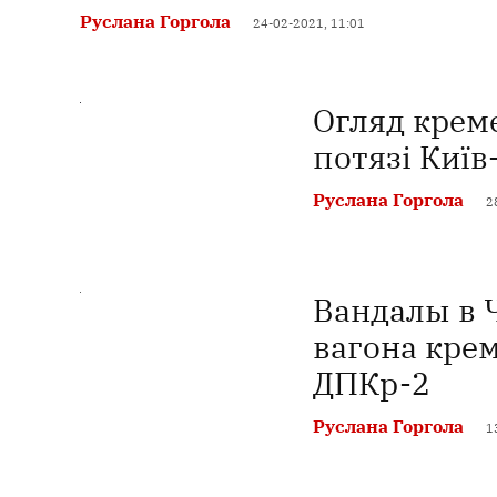
Руслана Горгола
24-02-2021, 11:01
Огляд крем
потязі Киї
Руслана Горгола
2
Вандалы в 
вагона кре
ДПКр-2
Руслана Горгола
1