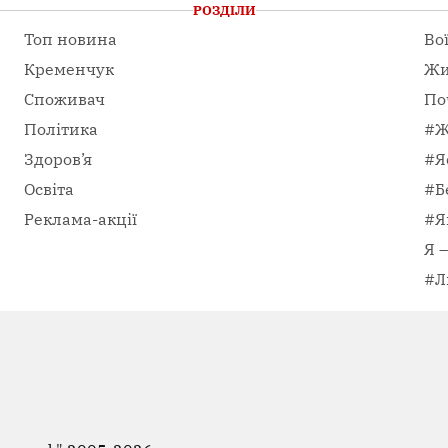
РОЗДІЛИ
Топ новина
Во
Кременчук
Жи
Споживач
По
Політика
#Ж
Здоров’я
#Я
Освіта
#Б
Реклама-акції
#Я
Я 
#Л