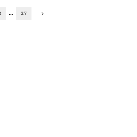
3
…
27