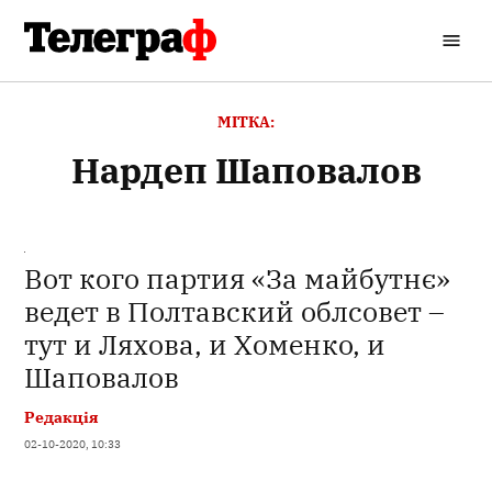
Перейти
до
Кременчуцький
вмісту
Телеграф
МІТКА:
нардеп Шаповалов
Вот кого партия «За майбутнє»
ведет в Полтавский облсовет –
тут и Ляхова, и Хоменко, и
Шаповалов
Редакція
02-10-2020, 10:33