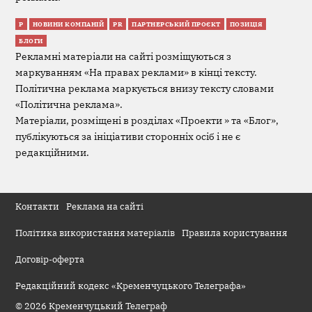
Р
НОВИНИ КОМПАНІЙ
PR
ПАРТНЕРСЬКИЙ ПРОЄКТ
ПОЗИЦІЯ
БЛОГИ
Рекламні матеріали на сайті розміщуються з
маркуванням «На правах реклами» в кінці тексту.
Політична реклама маркується внизу тексту словами
«Політична реклама».
Матеріали, розміщені в розділах «Проекти » та «Блог»,
публікуються за ініціативи сторонніх осіб і не є
редакційними.
Контакти
Реклама на сайті
Політика використання матеріалів
Правила користування
Договір-оферта
Редакційний кодекс «Кременчуцького Телеграфа»
© 2026 Кременчуцький Телеграф