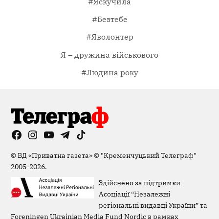
#Яскучила
#Безтебе
#Яволонтер
Я – дружина військового
#Людина року
Facebook
Instagram
YouTube
Telegram
TikTok
Viber
Page
©
ВД «Приватна газета»
©
"Кременчуцький Телеграф"
2005-2026.
Здійснено за підтримки
Асоціації “Незалежні
регіональні видавці України” та
Foreningen Ukrainian Media Fund Nordic в рамках