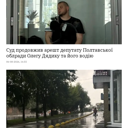
Суд продовжив арешт депутату Полтавської
облради Олегу Дядику та його водію
06-08-2026, 16:55