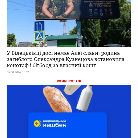
У Білецьківці досі немає Алеї слави: родина
загиблого Олександра Кузнєцова встановила
кенотаф і бігборд за власний кошт
05-08-2026, 10:32
КОМЕНТОВАНІ