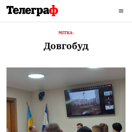
Перейти
до
Кременчуцький
вмісту
Телеграф
МІТКА:
довгобуд