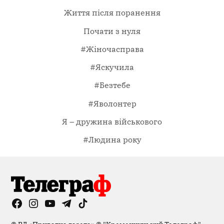
Життя після поранення
Почати з нуля
#Жіночасправа
#Яскучила
#Безтебе
#Яволонтер
Я – дружина військового
#Людина року
Facebook
Instagram
YouTube
Telegram
TikTok
Viber
Page