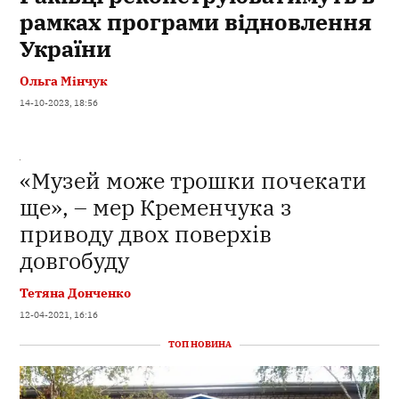
рамках програми відновлення
України
Ольга Мінчук
14-10-2023, 18:56
«Музей може трошки почекати
ще», – мер Кременчука з
приводу двох поверхів
довгобуду
Тетяна Донченко
12-04-2021, 16:16
ТОП НОВИНА