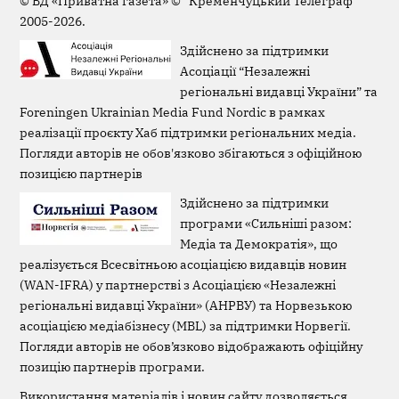
©
ВД «Приватна газета»
©
"Кременчуцький Телеграф"
2005-2026.
Здійснено за підтримки
Асоціації “Незалежні
регіональні видавці України” та
Foreningen Ukrainian Media Fund Nordic в рамках
реалізації проєкту Хаб підтримки регіональних медіа.
Погляди авторів не обов'язково збігаються з офіційною
позицією партнерів
Здійснено за підтримки
програми «Сильніші разом:
Медіа та Демократія», що
реалізується Всесвітньою асоціацією видавців новин
(WAN-IFRA) у партнерстві з Асоціацією «Незалежні
регіональні видавці України» (АНРВУ) та Норвезькою
асоціацією медіабізнесу (MBL) за підтримки Норвегії.
Погляди авторів не обов’язково відображають офіційну
позицію партнерів програми.
Використання матеріалів і новин сайту дозволяється