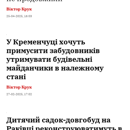
Віктор Крук
25-04-2025, 16:03
У Кременчуці хочуть
примусити забудовників
утримувати будівельні
майданчики в належному
стані
Віктор Крук
27-02-2025, 17:02
Дитячий садок-довгобуд на
Раківці реконструюватимуть в