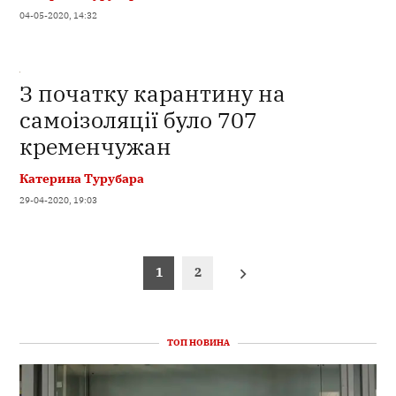
04-05-2020, 14:32
З початку карантину на
самоізоляції було 707
кременчужан
Катерина Турубара
29-04-2020, 19:03
Пагінація
1
2
записів
ТОП НОВИНА