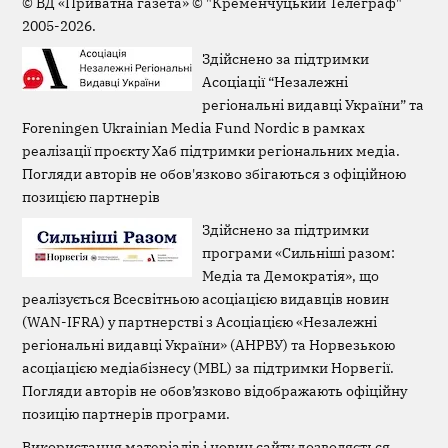
©
ВД «Приватна газета»
©
"Кременчуцький Телеграф"
2005-2026.
Здійснено за підтримки
Асоціації “Незалежні
регіональні видавці України” та
Foreningen Ukrainian Media Fund Nordic в рамках
реалізації проєкту Хаб підтримки регіональних медіа.
Погляди авторів не обов'язково збігаються з офіційною
позицією партнерів
Здійснено за підтримки
програми «Сильніші разом:
Медіа та Демократія», що
реалізується Всесвітньою асоціацією видавців новин
(WAN-IFRA) у партнерстві з Асоціацією «Незалежні
регіональні видавці України» (АНРВУ) та Норвезькою
асоціацією медіабізнесу (MBL) за підтримки Норвегії.
Погляди авторів не обов’язково відображають офіційну
позицію партнерів програми.
Використання матеріалів і новин сайту дозволяється