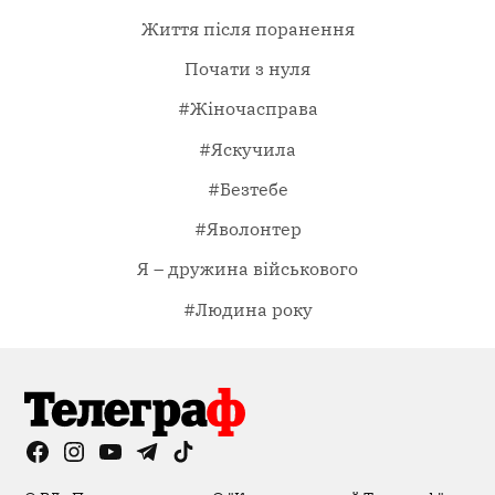
Життя після поранення
Почати з нуля
#Жіночасправа
#Яскучила
#Безтебе
#Яволонтер
Я – дружина військового
#Людина року
Facebook
Instagram
YouTube
Telegram
TikTok
Viber
Page