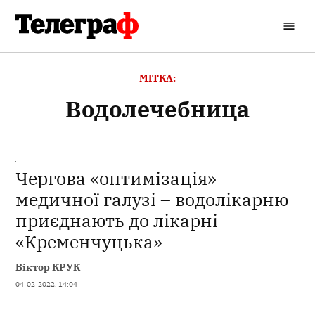
Перейти
до
Кременчуцький
вмісту
Телеграф
МІТКА:
водолечебница
Чергова «оптимізація»
медичної галузі – водолікарню
приєднають до лікарні
«Кременчуцька»
Віктор КРУК
04-02-2022, 14:04