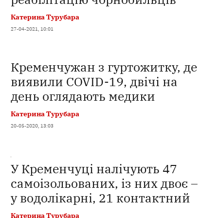
Катерина Турубара
27-04-2021, 10:01
Кременчужан з гуртожитку, де
виявили COVID-19, двічі на
день оглядають медики
Катерина Турубара
20-05-2020, 13:03
У Кременчуці налічують 47
самоізольованих, із них двоє –
у водолікарні, 21 контактний
Катерина Турубара