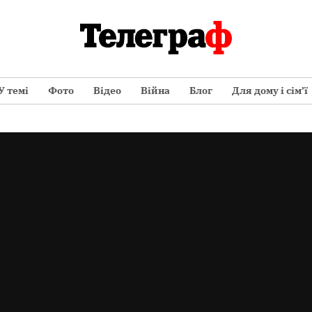
У темі
Фото
Відео
Війна
Блог
Для дому і сім’ї