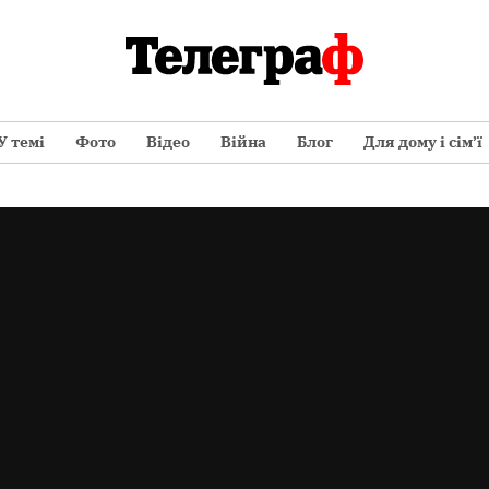
У темі
Фото
Відео
Війна
Блог
Для дому і сім’ї