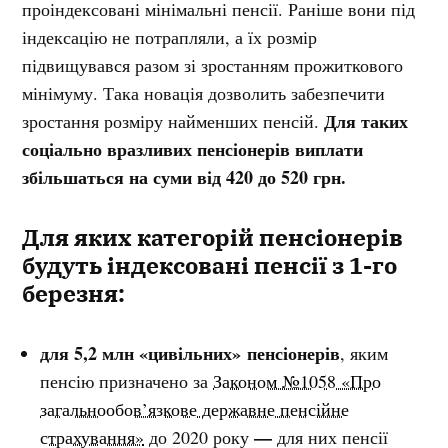
проіндексовані мінімальні пенсії. Раніше вони під
індексацію не потрапляли, а їх розмір
підвищувався разом зі зростанням прожиткового
мінімуму. Така новація дозволить забезпечити
Для таких
зростання розміру найменших пенсій.
соціально вразливих
пенсі
онерів
виплати
збільшаться на суми
від 420 до 520 грн
.
Для яких категорій пенсіонерів
будуть індексовані пенсії з 1-го
березня:
для 5,2 млн «цивільних»
пенсіонерів
, яким
пенсію призначено за
Законом №1058 «Про
загальнообов’язкове державне пенсійне
—
страхування»
до 2020 року
для них пенсії