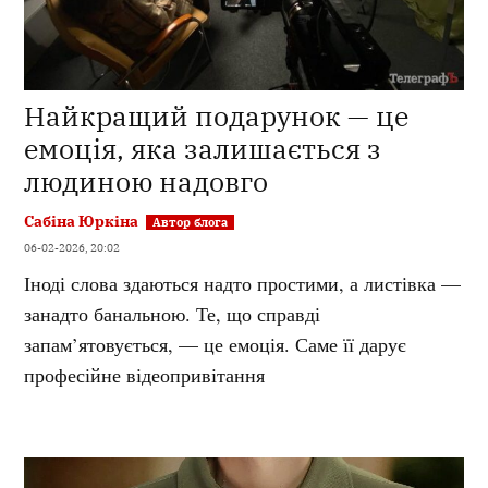
Найкращий подарунок — це
емоція, яка залишається з
людиною надовго
Сабіна Юркіна
06-02-2026, 20:02
Іноді слова здаються надто простими, а листівка —
занадто банальною. Те, що справді
запам’ятовується, — це емоція. Саме її дарує
професійне відеопривітання