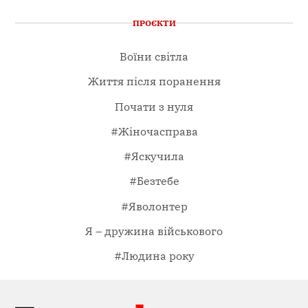
ПРОЄКТИ
Воїни світла
Життя після поранення
Почати з нуля
#Жіночасправа
#Яскучила
#Безтебе
#Яволонтер
Я – дружина військового
#Людина року