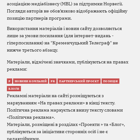
асоціацією медіабізнесу (MBL) за підтримки Норвегії.
Погляди авторів не обов’язково відображають офіційну
позицію партнерів програми.
Використання матеріалів і новин сайту дозволяється
лише за умови посилання (для інтернет-видань -
гіперпосилання) на "Кременчуцький Телеграф" не
нижче третього абзацу.
Матеріали, відмічені значками, публікуються на правах
реклами:
Р
НОВИНИ КОМПАНІЙ
PR
ПАРТНЕРСЬКИЙ ПРОЄКТ
ПОЗИЦІЯ
БЛОГИ
Рекламні матеріали на сайті розміщуються з
маркуванням «На правах реклами» в кінці тексту.
Політична реклама маркується внизу тексту словами
«Політична реклама».
Матеріали, розміщені в розділах «Проекти » та «Блог»,
публікуються за ініціативи сторонніх осіб і не є
редакційними.