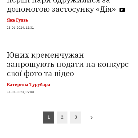
допомогою застосунку «Дія»
Яна Гудзь
25-06-2024, 12:31
Юних кременчужан
запрошують подати на конкурс
свої фото та відео
Катерина Турубара
21-04-2024, 09:03
Пагінація
1
2
3
записів