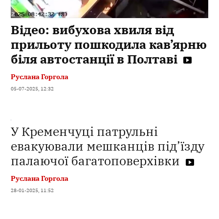
Відео: вибухова хвиля від
прильоту пошкодила кав’ярню
біля автостанції в Полтаві
Руслана Горгола
05-07-2025, 12:32
У Кременчуці патрульні
евакуювали мешканців під’їзду
палаючої багатоповерхівки
Руслана Горгола
28-01-2025, 11:52