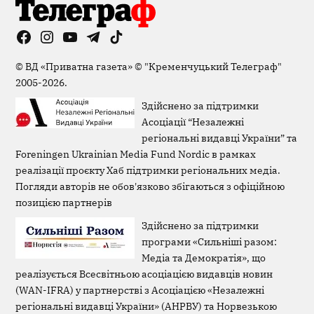
Facebook
Instagram
YouTube
Telegram
TikTok
Viber
Page
©
ВД «Приватна газета»
©
"Кременчуцький Телеграф"
2005-2026.
Здійснено за підтримки
Асоціації “Незалежні
регіональні видавці України” та
Foreningen Ukrainian Media Fund Nordic в рамках
реалізації проєкту Хаб підтримки регіональних медіа.
Погляди авторів не обов'язково збігаються з офіційною
позицією партнерів
Здійснено за підтримки
програми «Сильніші разом:
Медіа та Демократія», що
реалізується Всесвітньою асоціацією видавців новин
(WAN-IFRA) у партнерстві з Асоціацією «Незалежні
регіональні видавці України» (АНРВУ) та Норвезькою