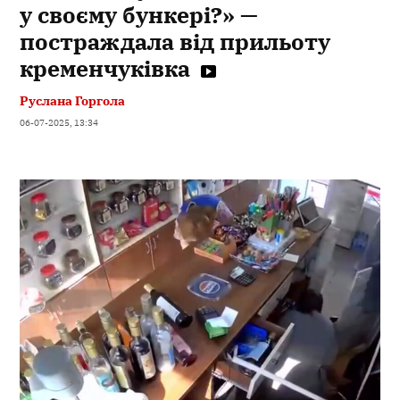
у своєму бункері?» —
постраждала від прильоту
кременчуківка
Руслана Горгола
06-07-2025, 13:34