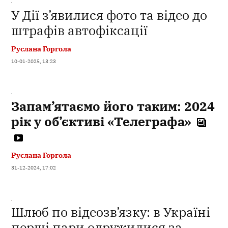
У Дії з’явилися фото та відео до
штрафів автофіксації
Руслана Горгола
10-01-2025, 13:23
Запам’ятаємо його таким: 2024
рік у об’єктиві «Телеграфа»
Руслана Горгола
31-12-2024, 17:02
Шлюб по відеозв’язку: в Україні
перші пари одружилися за