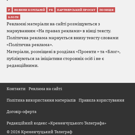
Р
НОВИНИ КОМПАНІЙ
PR
ПАРТНЕРСЬКИЙ ПРОЄКТ
ПОЗИЦІЯ
БЛОГИ
Рекламні матеріали на сайті розміщуються з
маркуванням «На правах реклами» в кінці тексту.
Політична реклама маркується внизу тексту словами
«Політична реклама».
Матеріали, розміщені в розділах «Проекти » та «Блог»,
публікуються за ініціативи сторонніх осіб і не є
редакційними.
Контакти
Реклама на сайті
Політика використання матеріалів
Правила користування
Договір-оферта
Редакційний кодекс «Кременчуцького Телеграфа»
© 2026 Кременчуцький Телеграф