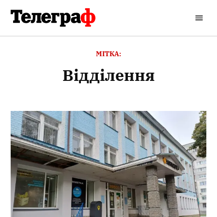
Перейти
до
Кременчуцький
вмісту
Телеграф
МІТКА:
відділення