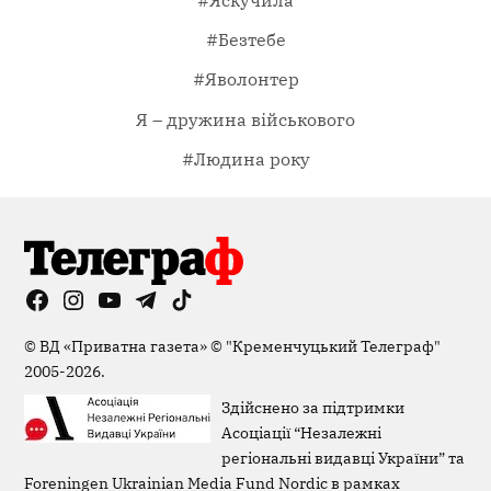
#Безтебе
#Яволонтер
Я – дружина військового
#Людина року
Facebook
Instagram
YouTube
Telegram
TikTok
Viber
Page
©
ВД «Приватна газета»
©
"Кременчуцький Телеграф"
2005-2026.
Здійснено за підтримки
Асоціації “Незалежні
регіональні видавці України” та
Foreningen Ukrainian Media Fund Nordic в рамках