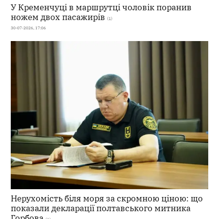
У Кременчуці в маршрутці чоловік поранив
ножем двох пасажирів
(1)
30-07-2026, 17:06
Нерухомість біля моря за скромною ціною: що
показали декларації полтавського митника
Горбова