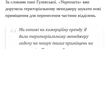
За словами пані Гулевської, «Укрпошта» вже
доручила територіальному менеджеру шукати нові
приміщення для перенесення частини відділень.
Ми готові на комерційну оренду. Я
дала територіальному менеджеру
задачу на пошук інших приміщень на
релокацію. Те, що я побачила, — у
Кременчуці частина приміщень
знаходиться у дуже неприглядному
стані, тому там є над чим
працювати, — додала вона.
У відповідь Віталій Малецький зауважив, що
«Укрпошта» орендує окремі приміщення громади
вже десятки років і за цей час могла б провести