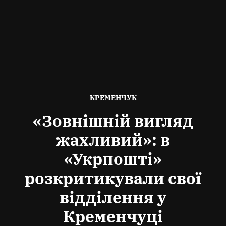
ОПУБЛІКОВАНО
КРЕМЕНЧУК
В
«Зовнішній вигляд
жахливий»: в
«Укрпошті»
розкритикували свої
відділення у
Кременчуці