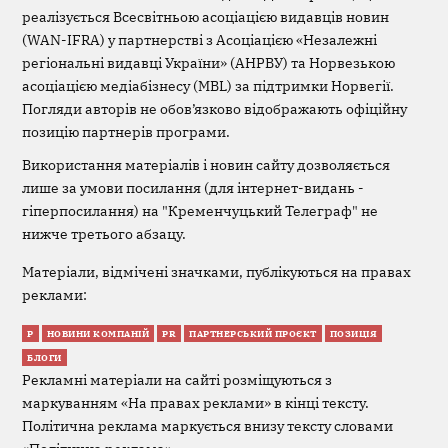
реалізується Всесвітньою асоціацією видавців новин
(WAN-IFRA) у партнерстві з Асоціацією «Незалежні
регіональні видавці України» (АНРВУ) та Норвезькою
асоціацією медіабізнесу (MBL) за підтримки Норвегії.
Погляди авторів не обов’язково відображають офіційну
позицію партнерів програми.
Використання матеріалів і новин сайту дозволяється
лише за умови посилання (для інтернет-видань -
гіперпосилання) на "Кременчуцький Телеграф" не
нижче третього абзацу.
Матеріали, відмічені значками, публікуються на правах
реклами:
Р
НОВИНИ КОМПАНІЙ
PR
ПАРТНЕРСЬКИЙ ПРОЄКТ
ПОЗИЦІЯ
БЛОГИ
Рекламні матеріали на сайті розміщуються з
маркуванням «На правах реклами» в кінці тексту.
Політична реклама маркується внизу тексту словами