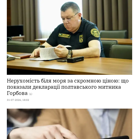
Нерухомість біля моря за скромною ціною: що
показали декларації полтавського митника
Горбова
(1)
31-07-2026, 18:02