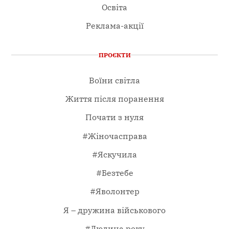
Освіта
Реклама-акції
ПРОЄКТИ
Воїни світла
Життя після поранення
Почати з нуля
#Жіночасправа
#Яскучила
#Безтебе
#Яволонтер
Я – дружина військового
#Людина року