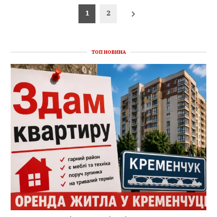
Пагінація
1
2
записів
ТОП НОВИНА