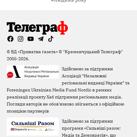
Facebook
Instagram
YouTube
Telegram
TikTok
Viber
Page
©
ВД «Приватна газета»
©
"Кременчуцький Телеграф"
2005-2026.
Здійснено за підтримки
Асоціації “Незалежні
регіональні видавці України” та
Foreningen Ukrainian Media Fund Nordic в рамках
реалізації проєкту Хаб підтримки регіональних медіа.
Погляди авторів не обов'язково збігаються з офіційною
позицією партнерів
Здійснено за підтримки
програми «Сильніші разом:
Медіа та Демократія», що