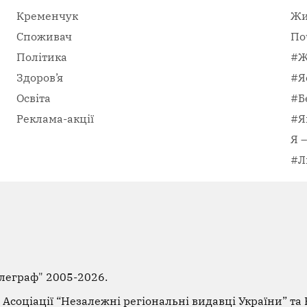
Кременчук
Жи
Споживач
По
Політика
#Ж
Здоров’я
#Я
Освіта
#Б
Реклама-акції
#Я
Я 
#Л
леграф"
2005-2026.
Асоціації “Незалежні регіональні видавці України” та F