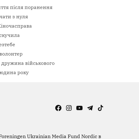
ття після поранення
чати з нуля
іночасправа
скучила
езтебе
волонтер
– дружина військового
юдина року
Facebook
Instagram
YouTube
Telegram
TikTok
Viber
Page
oreningen Ukrainian Media Fund Nordic в