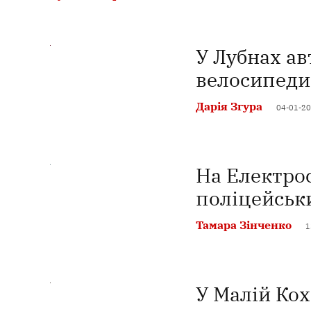
У Лубнах ав
велосипеди
Дарія Згура
04-01-20
На Електрос
поліцейськ
Тамара Зінченко
1
У Малій Кох