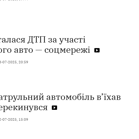
талася ДТП за участі
ого авто — соцмережі
8-07-2025, 20:59
атрульний автомобіль в’їхав
перекинувся
2-07-2025, 15:09