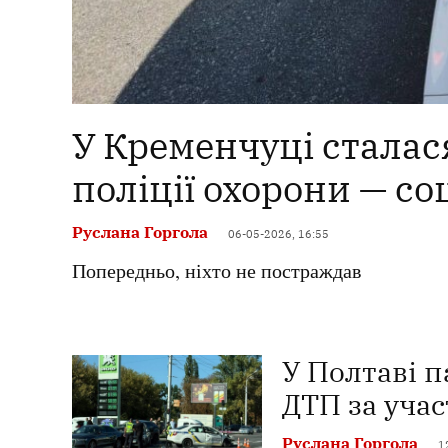
У Кременчуці сталася
поліції охорони — с
Руслана Горгола
06-05-2026, 16:55
Попередньо, ніхто не постраждав
У Полтаві 
ДТП за уча
Руслана Горгола
1