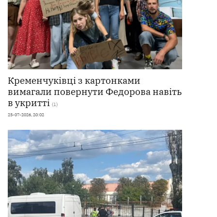
Кременчуківці з картонками
вимагали повернути Федорова навіть
в укритті
(1)
25-07-2026, 20:02