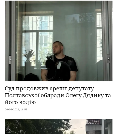
Суд продовжив арешт депутату
Полтавської облради Олегу Дядику та
його водію
06-08-2026, 16:55