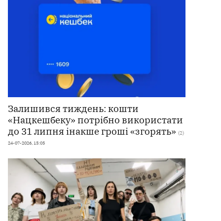
Залишився тиждень: кошти
«Нацкешбеку» потрібно використати
до 31 липня інакше гроші «згорять»
(2)
24-07-2026, 15:05