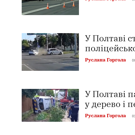
У Полтаві с
поліцейськ
Руслана Горгола
0
У Полтаві п
у дерево і 
Руслана Горгола
0