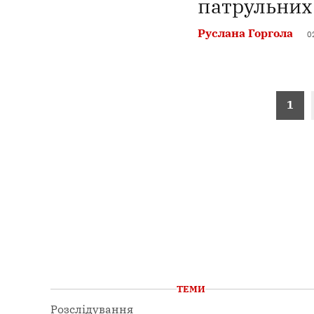
патрульни
Руслана Горгола
0
Пагінація
1
записів
ТЕМИ
Розслідування