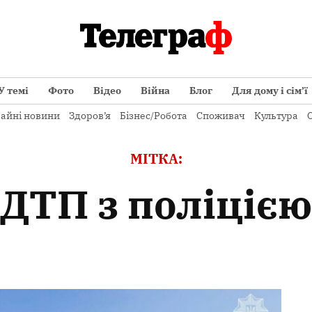
У темі
Фото
Відео
Війна
Блог
Для дому і сім’ї
айні новини
Здоров’я
Бізнес/Робота
Споживач
Культура
О
МІТКА:
ДТП з поліцією