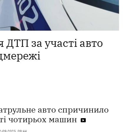
 ДТП за участі авто
оцмережі
патрульне авто спричинило
сті чотирьох машин
2-09-2025, 09:44