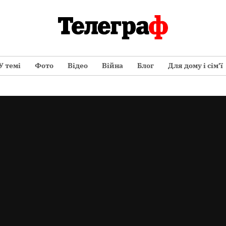
У темі
Фото
Відео
Війна
Блог
Для дому і сім’ї